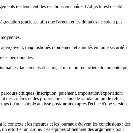
ements déclenchent des réactions en chaîne. L'objectif est d'établir
gradation gracieuse afin que l'argent et les données ne soient pas
ux moyennes.
n aperçoivent, diagnostiqués rapidement et annulés en toute sécurité ?
nnées personnelles.
onnalités, lancements obscurs, et un retour en arrière documenté qui
arcours critiques (inscription, paiement, importation/exportation)
 des critères et des propriétaires clairs de validation ou de refus ;
de temps qu'une simple analyse post-mortem après l'échec d'une version.
t le contexte ; les mesures et les journaux étayent les conclusions ; des
t, un effort et un risque. Les équipes obtiennent des arguments pour