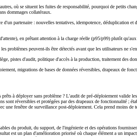
es, où se situent les fuites de responsabilité, pourquoi de petits chang
r sans dommages collatéraux.
d'un partenaire : nouvelles tentatives, idempotence, déduplication et dé
'attente), en prêtant attention à la charge réelle (p95/p99) plutôt qu'a
 les problèmes peuvent-ils être détectés avant que les utilisateurs ne s'e
ège, pistes d'audit, politique d'accès à la production, traitement des do
iement, migrations de bases de données réversibles, drapeaux de foncti
prêts à déployer sans problème ? L'audit de pré-déploiement valide les p
ont réversibles et protégées par des drapeaux de fonctionnalité ; établit
lées avec une fenêtre de surveillance post-déploiement. Cela prend moins 
ables du produit, du support, de l'ingénierie et des opérations fournissen
ésultat est un plan d'amélioration priorisé où chaque élément a un impac