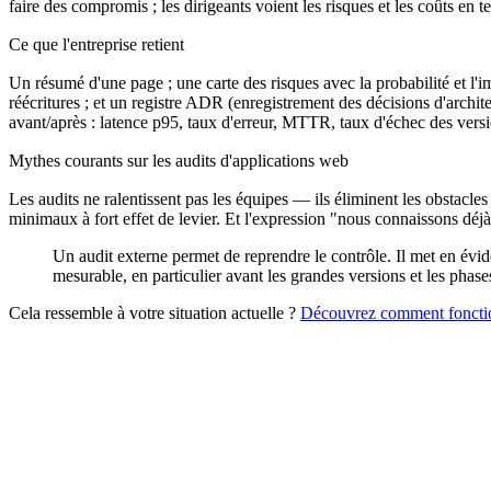
faire des compromis ; les dirigeants voient les risques et les coûts en t
Ce que l'entreprise retient
Un résumé d'une page ; une carte des risques avec la probabilité et l'i
réécritures ; et un registre ADR (enregistrement des décisions d'archite
avant/après : latence p95, taux d'erreur, MTTR, taux d'échec des versio
Mythes courants sur les audits d'applications web
Les audits ne ralentissent pas les équipes — ils éliminent les obstacles
minimaux à fort effet de levier. Et l'expression "nous connaissons déj
Un audit externe permet de reprendre le contrôle. Il met en évide
mesurable, en particulier avant les grandes versions et les phase
Cela ressemble à votre situation actuelle ?
Découvrez comment fonctio