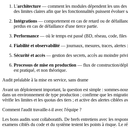
L'
architecture
— comment les modules dépendent les uns des autr
des limites claires afin que les fonctionnalités puissent évolue
Intégrations
— comportement en cas de retard ou de défaillance 
perdus en cas de défaillance d'une tierce partie.
Performance
— où le temps est passé (BD, réseau, code, files d
Fiabilité et observabilité
— journaux, mesures, traces, alertes :
Sécurité et accès
— gestion des secrets, accès au moindre privil
Processus de mise en production
— flux de construction/déplo
est pratiqué, et non théorique.
Audit préalable à la mise en service, sans drame
Avant un déploiement important, la question est simple : sommes-nous 
dans un environnement de type production ; confirme que les migrations s
vérifie les limites et les quotas des tiers ; et active des alertes cib
Comment l'audit travaille-t-il avec l'équipe ?
Les bons audits sont collaboratifs. De brefs entretiens avec les respons
examens ciblés du code et du système testent les points à risque. Le r