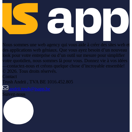
Nous sommes une web agency qui vous aide à créer des sites web et
des applications web géniaux. Que vous ayez besoin d’un nouveau
look pour votre entreprise ou d’un outil sur mesure pour simplifier
votre quotidien, nous sommes là pour vous. Donnez vie à vos idées
—contactez-nous et créons quelque chose d’incroyable ensemble!
© 2026. Tous droits réservés.
Contact
Trush Andrii
, TVA BE 1016.452.805
andrii.trush@isapp.be
Suivez-nous