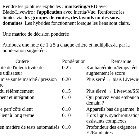
Rendre les jointures explicites :
marketing/SEO
avec
Blade/Livewire ; l'
application
avec Inertia/Vue. Renforcez les
limites via des
groupes de routes, des layouts ou des sous-
domaines
. Les hybrides fonctionnent lorsque les liens sont clairs.
Une matrice de décision pondérée
Attribuez une note de 1 à 5 à chaque critère et multipliez-la par la
pondération suggérée :
Critère
Pondération
Remarque
é de l'interactivité de
0.25
Kanban/éditeur/temps réel
e utilisateur
augmentent le score
 mise sur le marché / pression
0.20
Plus serré → biais Livewir
re
é du référencement
0.15
Plus élevé → Livewire/S
ent et intégration
0.10
Qui pouvez-vous embauch
demain ?
e perf côté client
0.10
Appareils bas de gamme, h
lient à long terme
0.10
Hors ligne, synchronisatio
assistants complexes
en matière de tests automatisés
0.10
Profondeur des exigences
E2E/unitaires