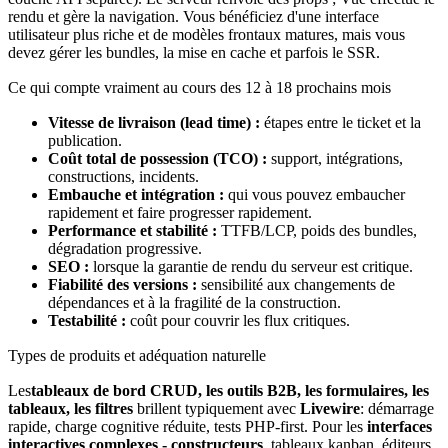
rendu et gère la navigation. Vous bénéficiez d'une interface
utilisateur plus riche et de modèles frontaux matures, mais vous
devez gérer les bundles, la mise en cache et parfois le SSR.
Ce qui compte vraiment au cours des 12 à 18 prochains mois
Vitesse de livraison (lead time) :
étapes entre le ticket et la
publication.
Coût total de possession (TCO) :
support, intégrations,
constructions, incidents.
Embauche et intégration :
qui vous pouvez embaucher
rapidement et faire progresser rapidement.
Performance et stabilité :
TTFB/LCP, poids des bundles,
dégradation progressive.
SEO :
lorsque la garantie de rendu du serveur est critique.
Fiabilité des versions :
sensibilité aux changements de
dépendances et à la fragilité de la construction.
Testabilité :
coût pour couvrir les flux critiques.
Types de produits et adéquation naturelle
Les
tableaux de bord CRUD, les outils B2B, les formulaires, les
tableaux, les filtres
brillent typiquement avec
Livewire
: démarrage
rapide, charge cognitive réduite, tests PHP-first. Pour les
interfaces
interactives complexes - constructeurs
, tableaux kanban, éditeurs,