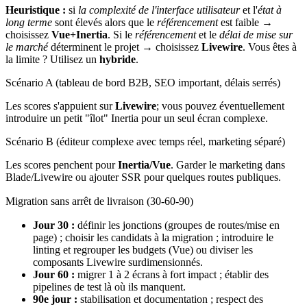
Heuristique :
si
la complexité de l'interface utilisateur
et l'
état à
long terme
sont élevés alors que le
référencement
est faible →
choisissez
Vue+Inertia
. Si le
référencement
et le
délai de mise sur
le marché
déterminent le projet → choisissez
Livewire
. Vous êtes à
la limite ? Utilisez un
hybride
.
Scénario A (tableau de bord B2B, SEO important, délais serrés)
Les scores s'appuient sur
Livewire
; vous pouvez éventuellement
introduire un petit "îlot" Inertia pour un seul écran complexe.
Scénario B (éditeur complexe avec temps réel, marketing séparé)
Les scores penchent pour
Inertia/Vue
. Garder le marketing dans
Blade/Livewire ou ajouter SSR pour quelques routes publiques.
Migration sans arrêt de livraison (30-60-90)
Jour 30 :
définir les jonctions (groupes de routes/mise en
page) ; choisir les candidats à la migration ; introduire le
linting et regrouper les budgets (Vue) ou diviser les
composants Livewire surdimensionnés.
Jour 60 :
migrer 1 à 2 écrans à fort impact ; établir des
pipelines de test là où ils manquent.
90e jour :
stabilisation et documentation ; respect des