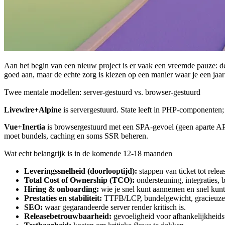
Aan het begin van een nieuw project is er vaak een vreemde pauze: de 
goed aan, maar de echte zorg is kiezen op een manier waar je een jaar l
Twee mentale modellen: server-gestuurd vs. browser-gestuurd
Livewire+Alpine
is servergestuurd. State leeft in PHP-componenten; 
Vue+Inertia
is browsergestuurd met een SPA-gevoel (geen aparte API-
moet bundels, caching en soms SSR beheren.
Wat echt belangrijk is in de komende 12-18 maanden
Leveringssnelheid (doorlooptijd):
stappen van ticket tot relea
Total Cost of Ownership (TCO):
ondersteuning, integraties, b
Hiring & onboarding:
wie je snel kunt aannemen en snel kunt
Prestaties en stabiliteit:
TTFB/LCP, bundelgewicht, gracieuze 
SEO:
waar gegarandeerde server render kritisch is.
Releasebetrouwbaarheid:
gevoeligheid voor afhankelijkheids