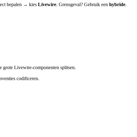
ject bepalen → kies
Livewire
. Grensgeval? Gebruik een
hybride
.
te grote Livewire-componenten splitsen.
venties codificeren.