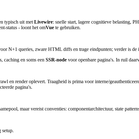
n typisch uit met
Livewire
: snelle start, lagere cognitieve belasting, P
nt-status - loont het om
Vue
te gebruiken.
oor N+1 queries, zware HTML diffs en trage eindpunten; verder is de in
ds, caching en soms een
SSR-node
voor openbare pagina's. In ruil daar
wl en render oplevert. Traagheid is prima voor interne/geauthenticeer
cteerde pagina's.
mepool, maar vereist conventies: componentarchitectuur, state patterns e
 setup.