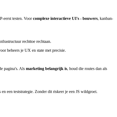
HP-eerst testen. Voor
complexe interactieve UI's - bouwers
, kanban-
frastructuur rechttoe rechtaan.
voor beheers je UX en state met precisie.
de pagina's. Als
marketing belangrijk is
, houd die routes dan als
n een teststrategie. Zonder dit riskeer je een JS wildgroei.