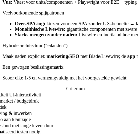
Vue:
Vitest voor units/componenten + Playwright voor E2E + typing vo
Veelvoorkomende spijtpatronen
Over-SPA-ing:
kiezen voor een SPA zonder UX-behoefte → lang
Monolithische Livewire:
gigantische componenten met zware d
Stacks mengen zonder naden:
Livewire en Inertia ad hoc men
Hybride architectuur ("eilanden")
Maak naden expliciet:
marketing/SEO
met Blade/Livewire; de
app
m
Een gewogen beslissingsmatrix
Scoor elke 1-5 en vermenigvuldig met het voorgestelde gewicht:
Criterium
eit UI-interactiviteit
market / budgetdruk
tiek
ing & inwerken
co aan klantzijde
estand met lange levensduur
tiseerd testen nodig