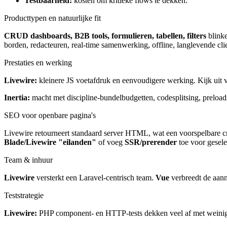
Testbaarheid:
kosten om kritieke flows te dekken.
Producttypen en natuurlijke fit
CRUD dashboards, B2B tools, formulieren, tabellen, filters
blinke
borden, redacteuren, real-time samenwerking, offline, langlevende clie
Prestaties en werking
Livewire:
kleinere JS voetafdruk en eenvoudigere werking. Kijk uit v
Inertia:
macht met discipline-bundelbudgetten, codesplitsing, preloa
SEO voor openbare pagina's
Livewire retourneert standaard server HTML, wat een voorspelbare cra
Blade/Livewire "eilanden"
of voeg
SSR/prerender
toe voor gesele
Team & inhuur
Livewire
versterkt een Laravel-centrisch team.
Vue
verbreedt de aanna
Teststrategie
Livewire:
PHP component- en HTTP-tests dekken veel af met weinig