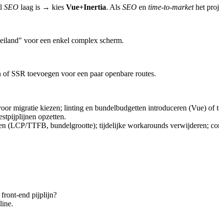
jl
SEO
laag is → kies
Vue+Inertia
. Als
SEO
en
time-to-market
het pro
a "eiland" voor een enkel complex scherm.
 of SSR toevoegen voor een paar openbare routes.
oor migratie kiezen; linting en bundelbudgetten introduceren (Vue) of 
stpijplijnen opzetten.
n (LCP/TTFB, bundelgrootte); tijdelijke workarounds verwijderen; con
ront-end pijplijn?
line.