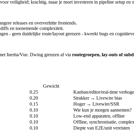
or veiligheid; krachtig, maar je moet investeren in pipeline setup en
ere releases en oververhitte frontends.
iffs en toenemende complexiteit.
gen - geen duidelijke route/layout grenzen - kweekt bugs en cognitieve
et Inertia/Vue. Dwing grenzen af via
routegroepen, lay-outs of sub
Gewicht
0.25
Kanban/editor/real-time verhoge
0.20
Strakker → Livewire bias
0.15
Hoger → Livewire/SSR
0.10
Wie kun je morgen aannemen?
0.10
Low-end apparaten, offline
0.10
Offline, synchronisatie, comple
0.10
Diepte van E2E/unit vereisten