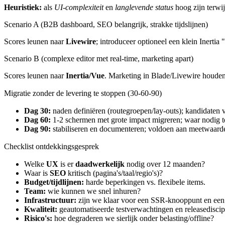
Heuristiek:
als
UI-complexiteit
en
langlevende status
hoog zijn terwi
Scenario A (B2B dashboard, SEO belangrijk, strakke tijdslijnen)
Scores leunen naar
Livewire
; introduceer optioneel een klein Inerti
Scenario B (complexe editor met real-time, marketing apart)
Scores leunen naar
Inertia/Vue
. Marketing in Blade/Livewire houden
Migratie zonder de levering te stoppen (30-60-90)
Dag 30:
naden definiëren (routegroepen/lay-outs); kandidaten v
Dag 60:
1-2 schermen met grote impact migreren; waar nodig te
Dag 90:
stabiliseren en documenteren; voldoen aan meetwaarde
Checklist ontdekkingsgesprek
Welke
UX
is er
daadwerkelijk
nodig over 12 maanden?
Waar is
SEO
kritisch (pagina's/taal/regio's)?
Budget/tijdlijnen:
harde beperkingen vs. flexibele items.
Team:
wie kunnen we snel inhuren?
Infrastructuur:
zijn we klaar voor een SSR-knooppunt en een f
Kwaliteit:
geautomatiseerde testverwachtingen en releasediscip
Risico's:
hoe degraderen we sierlijk onder belasting/offline?