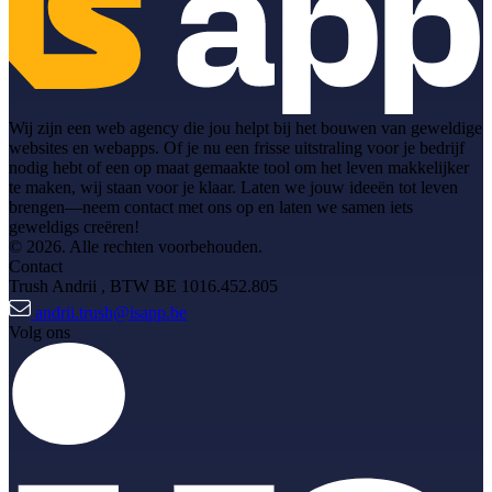
Wij zijn een web agency die jou helpt bij het bouwen van geweldige
websites en webapps. Of je nu een frisse uitstraling voor je bedrijf
nodig hebt of een op maat gemaakte tool om het leven makkelijker
te maken, wij staan voor je klaar. Laten we jouw ideeën tot leven
brengen—neem contact met ons op en laten we samen iets
geweldigs creëren!
© 2026. Alle rechten voorbehouden.
Contact
Trush Andrii
, BTW BE 1016.452.805
andrii.trush@isapp.be
Volg ons