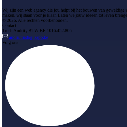
Wij zijn een web agency die jou helpt bij het bouwen van geweldige we
maken, wij staan voor je klaar. Laten we jouw ideeën tot leven bren
© 2026. Alle rechten voorbehouden.
Contact
Trush Andrii
, BTW BE 1016.452.805
andrii.trush@isapp.be
Volg ons