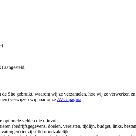
ë)
) aangesteld.
 de Site gebruikt, waarom wij ze verzamelen, hoe wij ze verwerken en
enen) verwijzen wij naar onze
AVG-pagina
.
e optionele velden die u invult.
iëren (bedrijfsgegevens, doelen, vereisten, tijdlijn, budget, links, bes
attingen) tenzij strikt noodzakelijk.