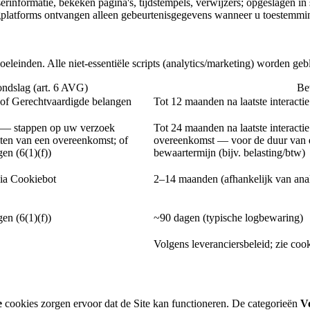
erinformatie, bekeken pagina's, tijdstempels, verwijzers; opgeslagen in
gplatforms ontvangen alleen gebeurtenisgegevens wanneer u toestemmi
eleinden. Alle niet-essentiële scripts (analytics/marketing) worden ge
ndslag (art. 6 AVG)
Be
 of Gerechtvaardigde belangen
Tot 12 maanden na laatste interactie 
 — stappen op uw verzoek
Tot 24 maanden na laatste interactie
iten van een overeenkomst; of
overeenkomst — voor de duur van d
en (6(1)(f))
bewaartermijn (bijv. belasting/btw)
via Cookiebot
2–14 maanden (afhankelijk van anal
en (6(1)(f))
~90 dagen (typische logbewaring)
Volgens leveranciersbeleid; zie coo
e
cookies zorgen ervoor dat de Site kan functioneren. De categorieën
V