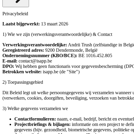
Privacybeleid
Laatst bijgewerkt:
13 maart 2026
1) Wie we zijn (verwerkingsverantwoordelijke) & Contact
Verwerkingsverantwoordelijke:
Andrii Trush (zelfstandige in Belgi
Geregistreerd adres:
9200 Dendermonde, België
Ondernemingsnummer (KBO/BCE):
BE 1016.452.805
E-mail:
contact@isapp.be
DPO:
Wij hebben geen functionaris voor gegevensbescherming (DPO
Betrokken website:
isapp.be (de "Site")
2) Toepassingsgebied
Dit Beleid legt uit welke persoonsgegevens wij verzamelen wanneer u
(verwerkers, cookies, doorgiften, beveiliging, verzoeken van betrokk
3) Welke gegevens verzamelen we
Contactformulieren:
naam, e-mail, bedrijf, bericht en eventuel
Projectbriefings & bijlagen:
informatie om een project te defin
gegevens (bijv. gezondheid, biometrische gegevens, politieke opv