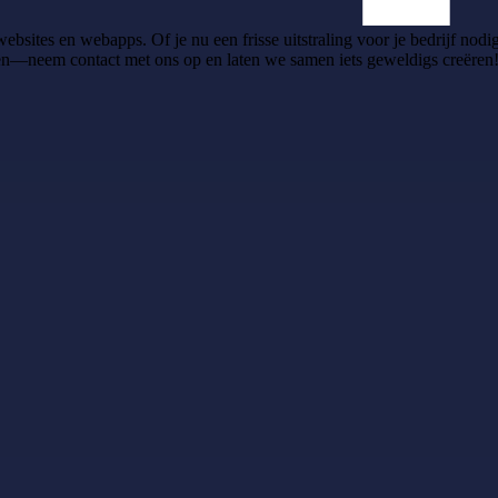
bsites en webapps. Of je nu een frisse uitstraling voor je bedrijf nod
gen—neem contact met ons op en laten we samen iets geweldigs creëren