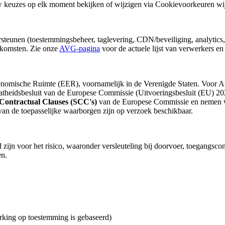
keuzes op elk moment bekijken of wijzigen via Cookievoorkeuren wi
rsteunen (toestemmingsbeheer, taglevering, CDN/beveiliging, analytics, 
nkomsten. Zie onze
AVG-pagina
voor de actuele lijst van verwerkers en 
omische Ruimte (EER), voornamelijk in de Verenigde Staten. Voor Ame
atheidsbesluit van de Europese Commissie (Uitvoeringsbesluit (EU) 20
Contractual Clauses (SCC's)
van de Europese Commissie en nemen wi
 van de toepasselijke waarborgen zijn op verzoek beschikbaar.
zijn voor het risico, waaronder versleuteling bij doorvoer, toegangscon
en.
king op toestemming is gebaseerd)