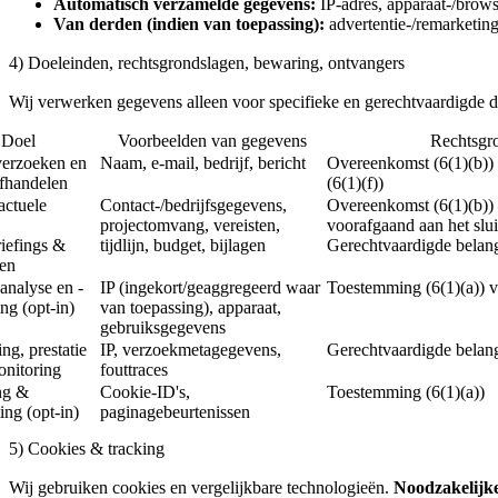
Automatisch verzamelde gegevens:
IP-adres, apparaat-/brows
Van derden (indien van toepassing):
advertentie-/remarketin
4) Doeleinden, rechtsgrondslagen, bewaring, ontvangers
Wij verwerken gegevens alleen voor specifieke en gerechtvaardigde do
Doel
Voorbeelden van gegevens
Rechtsgro
verzoeken en
Naam, e-mail, bedrijf, bericht
Overeenkomst (6(1)(b))
fhandelen
(6(1)(f))
actuele
Contact-/bedrijfsgegevens,
Overeenkomst (6(1)(b))
projectomvang, vereisten,
voorafgaand aan het slu
riefings &
tijdlijn, budget, bijlagen
Gerechtvaardigde belang
len
analyse en -
IP (ingekort/geaggregeerd waar
Toestemming (6(1)(a)) 
ng (opt-in)
van toepassing), apparaat,
gebruiksgegevens
ng, prestatie
IP, verzoekmetagegevens,
Gerechtvaardigde belang
nitoring
fouttraces
ng &
Cookie-ID's,
Toestemming (6(1)(a))
ing (opt-in)
paginagebeurtenissen
5) Cookies & tracking
Wij gebruiken cookies en vergelijkbare technologieën.
Noodzakelijk