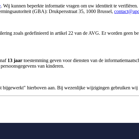
e
. Wij kunnen beperkte informatie vragen om uw identiteit te verifiëre
ermingsautoriteit (GBA): Drukpersstraat 35, 1000 Brussel,
contact@apd
ering zoals gedefinieerd in artikel 22 van de AVG. Er worden geen bes
anaf
13 jaar
toestemming geven voor diensten van de informatiemaatsc
t persoonsgegevens van kinderen.
 bijgewerkt" hierboven aan. Bij wezenlijke wijzigingen gebruiken wij 