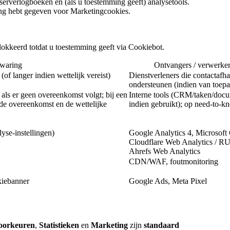
 serverlogboeken en (als u toestemming geeft) analysetools.
ng hebt gegeven voor Marketingcookies.
blokkeerd totdat u toestemming geeft via Cookiebot.
waring
Ontvangers / verwerker
(of langer indien wettelijk vereist)
Dienstverleners die contactafh
ondersteunen (indien van toepa
 als er geen overeenkomst volgt; bij een
Interne tools (CRM/taken/doc
e overeenkomst en de wettelijke
indien gebruikt); op need-to-k
yse-instellingen)
Google Analytics 4, Microsoft C
Cloudflare Web Analytics / R
Ahrefs Web Analytics
CDN/WAF, foutmonitoring
kiebanner
Google Ads, Meta Pixel
oorkeuren
,
Statistieken
en
Marketing
zijn
standaard