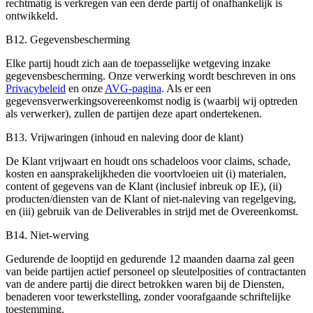
rechtmatig is verkregen van een derde partij of onafhankelijk is
ontwikkeld.
B12. Gegevensbescherming
Elke partij houdt zich aan de toepasselijke wetgeving inzake
gegevensbescherming. Onze verwerking wordt beschreven in ons
Privacybeleid
en onze
AVG-pagina
. Als er een
gegevensverwerkingsovereenkomst nodig is (waarbij wij optreden
als verwerker), zullen de partijen deze apart ondertekenen.
B13. Vrijwaringen (inhoud en naleving door de klant)
De Klant vrijwaart en houdt ons schadeloos voor claims, schade,
kosten en aansprakelijkheden die voortvloeien uit (i) materialen,
content of gegevens van de Klant (inclusief inbreuk op IE), (ii)
producten/diensten van de Klant of niet-naleving van regelgeving,
en (iii) gebruik van de Deliverables in strijd met de Overeenkomst.
B14. Niet-werving
Gedurende de looptijd en gedurende 12 maanden daarna zal geen
van beide partijen actief personeel op sleutelposities of contractanten
van de andere partij die direct betrokken waren bij de Diensten,
benaderen voor tewerkstelling, zonder voorafgaande schriftelijke
toestemming.