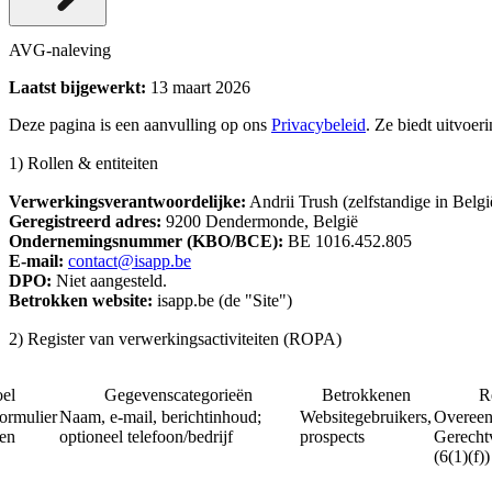
AVG-naleving
Laatst bijgewerkt:
13 maart 2026
Deze pagina is een aanvulling op ons
Privacybeleid
. Ze biedt uitvoer
1) Rollen & entiteiten
Verwerkingsverantwoordelijke:
Andrii Trush (zelfstandige in Belgi
Geregistreerd adres:
9200 Dendermonde, België
Ondernemingsnummer (KBO/BCE):
BE 1016.452.805
E-mail:
contact@isapp.be
DPO:
Niet aangesteld.
Betrokken website:
isapp.be (de "Site")
2) Register van verwerkingsactiviteiten (ROPA)
el
Gegevenscategorieën
Betrokkenen
R
ormulier
Naam, e-mail, berichtinhoud;
Websitegebruikers,
Overeen
len
optioneel telefoon/bedrijf
prospects
Gerecht
(6(1)(f))