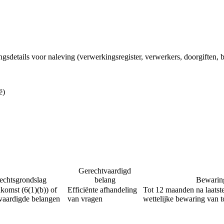
ingsdetails voor naleving (verwerkingsregister, verwerkers, doorgiften,
ë)
Gerechtvaardigd
echtsgrondslag
belang
Bewarin
komst (6(1)(b)) of
Efficiënte afhandeling
Tot 12 maanden na laatste 
vaardigde belangen
van vragen
wettelijke bewaring van t