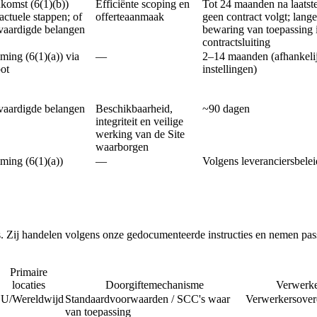
komst (6(1)(b))
Efficiënte scoping en
Tot 24 maanden na laatste 
actuele stappen; of
offerteaanmaak
geen contract volgt; lange
vaardigde belangen
bewaring van toepassing 
contractsluiting
ing (6(1)(a)) via
—
2–14 maanden (afhankelij
ot
instellingen)
vaardigde belangen
Beschikbaarheid,
~90 dagen
integriteit en veilige
werking van de Site
waarborgen
ming (6(1)(a))
—
Volgens leveranciersbelei
Zij handelen volgens onze gedocumenteerde instructies en nemen passe
Primaire
locaties
Doorgiftemechanisme
Verwerke
U/Wereldwijd
Standaardvoorwaarden / SCC's waar
Verwerkersove
van toepassing