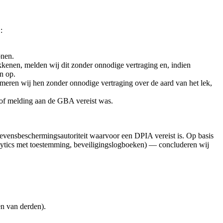
:
onen.
okkenen, melden wij dit zonder onnodige vertraging en, indien
n op.
meren wij hen zonder onnodige vertraging over de aard van het lek,
 of melding aan de GBA vereist was.
gevensbeschermingsautoriteit waarvoor een DPIA vereist is. Op basis
nalytics met toestemming, beveiligingslogboeken) — concluderen wij
en van derden).