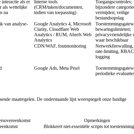
interactie als er
Interne tools
Toegangscontroles;
r als wettelijke
(CRM/taken/documenten,
bijzondere categori
is na
indien van toepassing)
vermijden; veilige
bestandsopslag
k van analyse-
Google Analytics 4, Microsoft
Toestemmingsgatew
Clarity, Cloudflare Web
bewaringslimieten;
Analytics / RUM, Ahrefs Web
privacyvriendelijke
Analytics
waar beschikbaar
CDN/WAF, foutmonitoring
Netwerkfirewalling
rate-limiting, RBAC
logging
d
Google Ads, Meta Pixel
Toestemmingsgatew
periodieke evaluatie
nde maatregelen. De onderstaande lijst weerspiegelt onze huidige
rsovereenkomst
Opmerkingen
reenkomst
Blokkeert niet-essentiële scripts tot toestemming