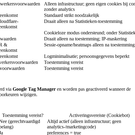
rwerkersvoorwaarden
Alleen infrastructuur; geen eigen cookies bij con
zonder analytics
reenkomst
Standaard strikt noodzakelijk
loudflare-
Draait alleen na Statistieken-toestemming
eenkomst
Cookieloze modus ondersteund; onder Statistie
rwaarden
Draait alleen na toestemming; IP-maskering
PR &
Sessie-opname/heatmaps alleen na toestemming
eenkomst
reenkomst
Logminimalisatie; persoonsgegevens beperkt
werkersvoorwaarden
Toestemming vereist
-voorwaarden
Toestemming vereist
erd via
Google Tag Manager
en worden pas geactiveerd wanneer de
oorkeuren wijzigen.
Toestemming vereist?
Activeringsvereiste (Cookiebot)
Nee (gerechtvaardigd
Altijd actief (alleen infrastructuur; geen
belang)
analytics-/marketingcode)
Ja
preferences = true