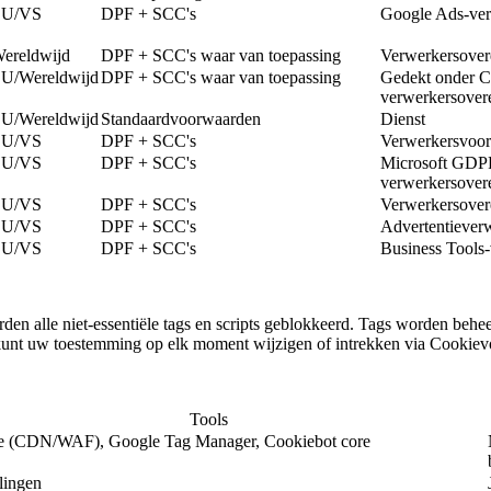
EU/VS
DPF + SCC's
Google Ads-ve
ereldwijd
DPF + SCC's waar van toepassing
Verwerkersove
U/Wereldwijd
DPF + SCC's waar van toepassing
Gedekt onder C
verwerkersover
U/Wereldwijd
Standaardvoorwaarden
Dienst
EU/VS
DPF + SCC's
Verwerkersvoo
EU/VS
DPF + SCC's
Microsoft GD
verwerkersover
EU/VS
DPF + SCC's
Verwerkersove
EU/VS
DPF + SCC's
Advertentiever
EU/VS
DPF + SCC's
Business Tools
en alle niet-essentiële tags en scripts geblokkeerd. Tags worden behe
kunt uw toestemming op elk moment wijzigen of intrekken via Cookiev
Tools
re (CDN/WAF), Google Tag Manager, Cookiebot core
llingen