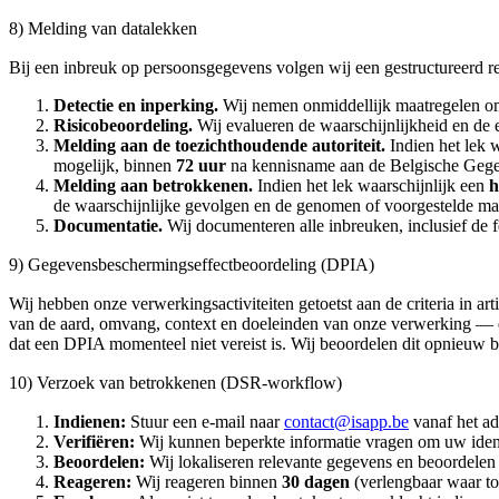
8) Melding van datalekken
Bij een inbreuk op persoonsgegevens volgen wij een gestructureerd r
Detectie en inperking.
Wij nemen onmiddellijk maatregelen om 
Risicobeoordeling.
Wij evalueren de waarschijnlijkheid en de e
Melding aan de toezichthoudende autoriteit.
Indien het lek w
mogelijk, binnen
72 uur
na kennisname aan de Belgische Gegev
Melding aan betrokkenen.
Indien het lek waarschijnlijk een
h
de waarschijnlijke gevolgen en de genomen of voorgestelde ma
Documentatie.
Wij documenteren alle inbreuken, inclusief de 
9) Gegevensbeschermingseffectbeoordeling (DPIA)
Wij hebben onze verwerkingsactiviteiten getoetst aan de criteria in 
van de aard, omvang, context en doeleinden van onze verwerking — die
dat een DPIA momenteel niet vereist is. Wij beoordelen dit opnieuw b
10) Verzoek van betrokkenen (DSR-workflow)
Indienen:
Stuur een e-mail naar
contact@isapp.be
vanaf het ad
Verifiëren:
Wij kunnen beperkte informatie vragen om uw identi
Beoordelen:
Wij lokaliseren relevante gegevens en beoordelen e
Reageren:
Wij reageren binnen
30 dagen
(verlengbaar waar t