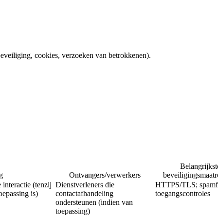
 beveiliging, cookies, verzoeken van betrokkenen).
Belangrijkst
g
Ontvangers/verwerkers
beveiligingsmaatr
interactie (tenzij
Dienstverleners die
HTTPS/TLS; spamfil
oepassing is)
contactafhandeling
toegangscontroles
ondersteunen (indien van
toepassing)