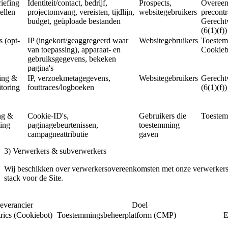
riefing
Identiteit/contact, bedrijf,
Prospects,
Overeen
ellen
projectomvang, vereisten, tijdlijn,
websitegebruikers
precontr
budget, geüploade bestanden
Gerecht
(6(1)(f))
s (opt-
IP (ingekort/geaggregeerd waar
Websitegebruikers
Toestemm
van toepassing), apparaat- en
Cookieb
gebruiksgegevens, bekeken
pagina's
ing &
IP, verzoekmetagegevens,
Websitegebruikers
Gerecht
toring
fouttraces/logboeken
(6(1)(f))
ng &
Cookie-ID's,
Gebruikers die
Toestem
ing
paginagebeurtenissen,
toestemming
campagneattributie
gaven
3) Verwerkers & subverwerkers
Wij beschikken over verwerkersovereenkomsten met onze verwerkers. 
stack voor de Site.
everancier
Doel
rics (Cookiebot)
Toestemmingsbeheerplatform (CMP)
E