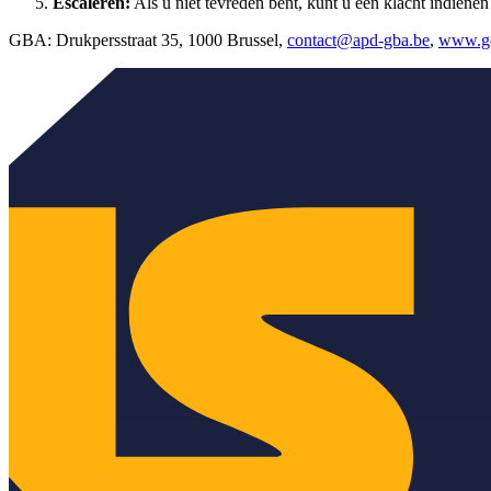
Escaleren:
Als u niet tevreden bent, kunt u een klacht indien
GBA: Drukpersstraat 35, 1000 Brussel,
contact@apd-gba.be
,
www.ge