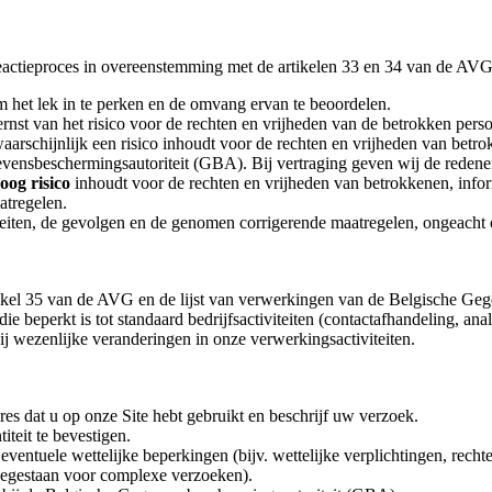
eactieproces in overeenstemming met de artikelen 33 en 34 van de AVG
het lek in te perken en de omvang ervan te beoordelen.
rnst van het risico voor de rechten en vrijheden van de betrokken pers
aarschijnlijk een risico inhoudt voor de rechten en vrijheden van betr
ensbeschermingsautoriteit (GBA). Bij vertraging geven wij de redene
oog risico
inhoudt voor de rechten en vrijheden van betrokkenen, infor
atregelen.
feiten, de gevolgen en de genomen corrigerende maatregelen, ongeacht
artikel 35 van de AVG en de lijst van verwerkingen van de Belgische Ge
 beperkt is tot standaard bedrijfsactiviteiten (contactafhandeling, a
ij wezenlijke veranderingen in onze verwerkingsactiviteiten.
res dat u op onze Site hebt gebruikt en beschrijf uw verzoek.
teit te bevestigen.
ventuele wettelijke beperkingen (bijv. wettelijke verplichtingen, recht
oegestaan voor complexe verzoeken).