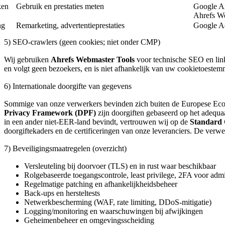
ken
Gebruik en prestaties meten
Google An
Ahrefs We
ng
Remarketing, advertentieprestaties
Google Ad
5) SEO-crawlers (geen cookies; niet onder CMP)
Wij gebruiken
Ahrefs Webmaster Tools
voor technische SEO en link
en volgt geen bezoekers, en is niet afhankelijk van uw cookietoestem
6) Internationale doorgifte van gegevens
Sommige van onze verwerkers bevinden zich buiten de Europese Econ
Privacy Framework (DPF)
zijn doorgiften gebaseerd op het adequa
in een ander niet-EER-land bevindt, vertrouwen wij op de
Standard 
doorgiftekaders en de certificeringen van onze leveranciers. De verwe
7) Beveiligingsmaatregelen (overzicht)
Versleuteling bij doorvoer (TLS) en in rust waar beschikbaar
Rolgebaseerde toegangscontrole, least privilege, 2FA voor admi
Regelmatige patching en afhankelijkheidsbeheer
Back-ups en hersteltests
Netwerkbescherming (WAF, rate limiting, DDoS-mitigatie)
Logging/monitoring en waarschuwingen bij afwijkingen
Geheimenbeheer en omgevingsscheiding