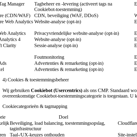
Tag Manager
Tagbeheer en -levering (activeert tags na
Cookiebot-toestemming)
are (CDN/WAF)
CDN, beveiliging (WAF, DDoS)
W
re Web Analytics
Website-analyse (opt-in)
E
Web Analytics
Privacyvriendelijke website-analyse (opt-in)
E
nalytics 4
Website-analyse (opt-in)
t Clarity
Sessie-analyse (opt-in)
Foutmonitoring
Ads
Advertenties & remarketing (opt-in)
el
Advertenties & remarketing (opt-in)
4) Cookies & toestemmingsbeheer
Wij gebruiken
Cookiebot (Usercentrics)
als ons CMP. Standaard word
overeenkomstige Cookiebot-toestemmingscategorie is toegestaan. U 
Cookiecategorieën & tagmapping
rie
Doel
elijk
Beveiliging, load balancing, toestemmingsopslag,
Cloudfla
taginfrastructuur
ren
Taal-/UX-keuzes onthouden
Site-inste