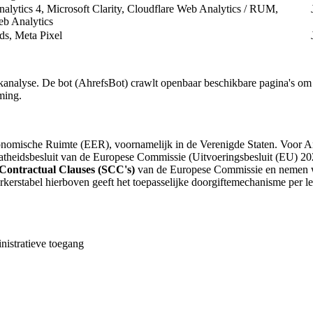
alytics 4, Microsoft Clarity, Cloudflare Web Analytics / RUM,
b Analytics
s, Meta Pixel
analyse. De bot (AhrefsBot) crawlt openbaar beschikbare pagina's om d
ming.
omische Ruimte (EER), voornamelijk in de Verenigde Staten. Voor Ame
atheidsbesluit van de Europese Commissie (Uitvoeringsbesluit (EU) 20
Contractual Clauses (SCC's)
van de Europese Commissie en nemen wi
rkerstabel hierboven geeft het toepasselijke doorgiftemechanisme per le
nistratieve toegang