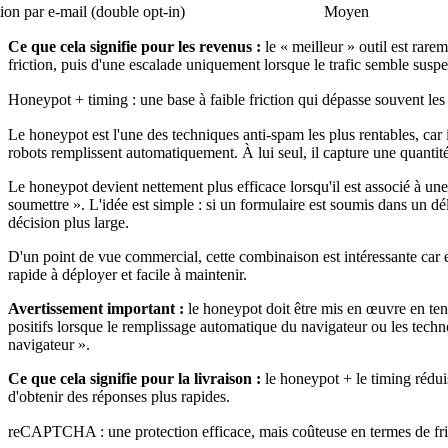
tion par e-mail (double opt-in)
Moyen
Ce que cela signifie pour les revenus :
le « meilleur » outil est rare
friction, puis d'une escalade uniquement lorsque le trafic semble suspe
Honeypot + timing : une base à faible friction qui dépasse souvent les 
Le honeypot est l'une des techniques anti-spam les plus rentables, car
robots remplissent automatiquement. À lui seul, il capture une quanti
Le honeypot devient nettement plus efficace lorsqu'il est associé à 
soumettre ». L'idée est simple : si un formulaire est soumis dans un dél
décision plus large.
D'un point de vue commercial, cette combinaison est intéressante car el
rapide à déployer et facile à maintenir.
Avertissement important :
le honeypot doit être mis en œuvre en te
positifs lorsque le remplissage automatique du navigateur ou les technol
navigateur ».
Ce que cela signifie pour la livraison :
le honeypot + le timing rédui
d'obtenir des réponses plus rapides.
reCAPTCHA : une protection efficace, mais coûteuse en termes de fri