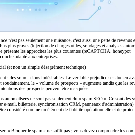
ce n'est pas seulement une nuisance, c'est aussi une perte de revenus et
us plus graves (injection de charges utiles, sondages et analyses autom
ticle présente les approches les plus courantes (reCAPTCHA, honeypot + t
ouche adapté aux entreprises.
ial (et non un simple désagrément technique)
t : des soumissions indésirables. Le véritable préjudice se situe en ava
soudainement, le « volume de prospects » augmente tandis que les reven
 intentions des prospects peuvent être masquées.
ns automatisées ne sont pas seulement du « spam SEO ». Ce sont des son
par e-mail, billetterie, synchronisation CRM, panneaux d'administration)
 être considéré comme un élément de fiabilité opérationnelle et de protec
iser. « Bloquer le spam » ne suffit pas ; vous devez comprendre les com