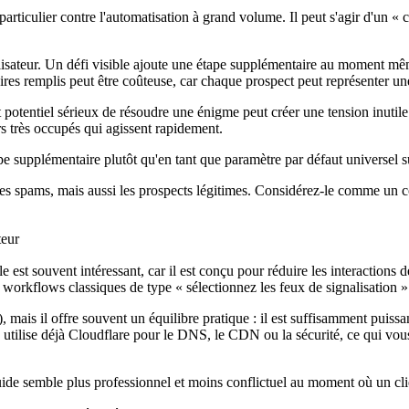
articulier contre l'automatisation à grand volume. Il peut s'agir d'un «
lisateur. Un défi visible ajoute une étape supplémentaire au moment mêm
s remplis peut être coûteuse, car chaque prospect peut représenter une
 potentiel sérieux de résoudre une énigme peut créer une tension inutil
s très occupés qui agissent rapidement.
supplémentaire plutôt qu'en tant que paramètre par défaut universel su
spams, mais aussi les prospects légitimes. Considérez-le comme un co
teur
est souvent intéressant, car il est conçu pour réduire les interactions d
 workflows classiques de type « sélectionnez les feux de signalisation »
), mais il offre souvent un équilibre pratique : il est suffisamment puis
pile utilise déjà Cloudflare pour le DNS, le CDN ou la sécurité, ce qui v
luide semble plus professionnel et moins conflictuel au moment où un cli