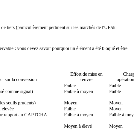
e tiers (particulièrement pertinent sur les marchés de l'UE/du
bservable : vous devez savoir pourquoi un élément a été bloqué et être
Effort de mise en
Char
ct sur la conversion
œuvre
opération
Faible
Faible
lisé comme signal)
Faible à moyen
Faible
es seuils prudents)
Moyen
Moyen
 élevée
Faible
Moyen
 par rapport au CAPTCHA
Faible à moyen
Faible à mo
Moyen à élevé
Moyen