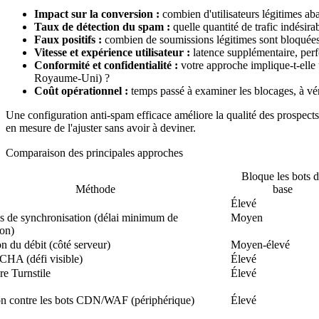
Impact sur la conversion :
combien d'utilisateurs légitimes ab
Taux de détection du spam :
quelle quantité de trafic indésirabl
Faux positifs :
combien de soumissions légitimes sont bloquées
Vitesse et expérience utilisateur :
latence supplémentaire, perf
Conformité et confidentialité :
votre approche implique-t-elle 
Royaume-Uni) ?
Coût opérationnel :
temps passé à examiner les blocages, à véri
Une configuration anti-spam efficace améliore la qualité des prospects 
en mesure de l'ajuster sans avoir à deviner.
Comparaison des principales approches
Bloque les bots 
Méthode
base
Élevé
s de synchronisation (délai minimum de
Moyen
on)
on du débit (côté serveur)
Moyen-élevé
HA (défi visible)
Élevé
re Turnstile
Élevé
on contre les bots CDN/WAF (périphérique)
Élevé