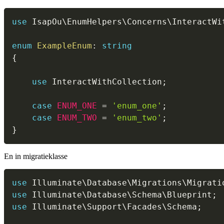
use
IsapOu
\
EnumHelpers
\
Concerns
\
InteractWi
enum
ExampleEnum
:
string
{
use
InteractWithCollection
;
case
ENUM_ONE
=
'enum_one'
;
case
ENUM_TWO
=
'enum_two'
;
}
En in migratieklasse
use
Illuminate
\
Database
\
Migrations
\
Migrati
use
Illuminate
\
Database
\
Schema
\
Blueprint
;
use
Illuminate
\
Support
\
Facades
\
Schema
;