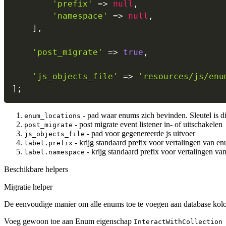
'prefix'
=>
null
,
'namespace'
=>
null
,
]
,
'post_migrate'
=>
true
,
'js_objects_file'
=>
'resources/js/enu
]
;
- pad waar enums zich bevinden. Sleutel is d
enum_locations
- post migrate event listener in- of uitschakelen
post_migrate
- pad voor gegenereerde js uitvoer
js_objects_file
- krijg standaard prefix voor vertalingen van e
label.prefix
- krijg standaard prefix voor vertalingen v
label.namespace
Beschikbare helpers
Migratie helper
De eenvoudige manier om alle enums toe te voegen aan database ko
Voeg gewoon toe aan Enum eigenschap
InteractWithCollection