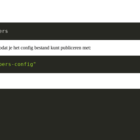
odat je het config bestand kunt publiceren met:
pers-config"