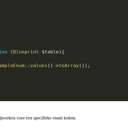
ion
(
Blueprint
$table
)
{
ampleEnum
::
values
(
)
->
toArray
(
)
)
;
ijwerken voor een specifieke enum kolom.