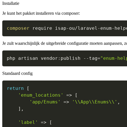
Installatie
Je kunt het pakket installeren via composer:
composer
Je zult waarschijnlijk de uitgebreide configuratie moeten aanpassen, z
php artisan vendor:publish 
--tag
=
"enum-hel
Standaard config
return
[
'enum_locations'
=>
[
'app/Enums'
=>
'\\App\\Enums\\'
,
]
,
'label'
=>
[