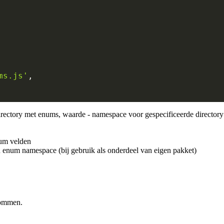
ms.js'
,
irectory met enums, waarde - namespace voor gespecificeerde directory
num velden
an enum namespace (bij gebruik als onderdeel van eigen pakket)
lommen.