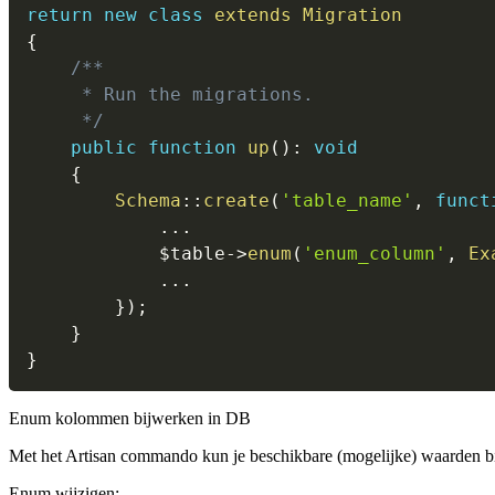
return
new
class
extends
Migration
{
/**

     * Run the migrations.

     */
public
function
up
(
)
:
void
{
Schema
::
create
(
'table_name'
,
funct
...
$table
->
enum
(
'enum_column'
,
Ex
...
}
)
;
}
}
Enum kolommen bijwerken in DB
Met het Artisan commando kun je beschikbare (mogelijke) waarden b
Enum wijzigen: