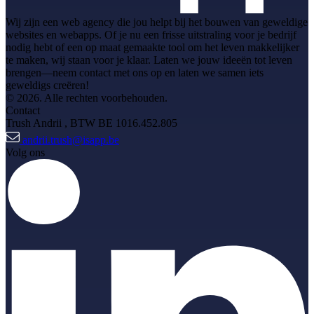
Wij zijn een web agency die jou helpt bij het bouwen van geweldige
websites en webapps. Of je nu een frisse uitstraling voor je bedrijf
nodig hebt of een op maat gemaakte tool om het leven makkelijker
te maken, wij staan voor je klaar. Laten we jouw ideeën tot leven
brengen—neem contact met ons op en laten we samen iets
geweldigs creëren!
© 2026. Alle rechten voorbehouden.
Contact
Trush Andrii
, BTW BE 1016.452.805
andrii.trush@isapp.be
Volg ons