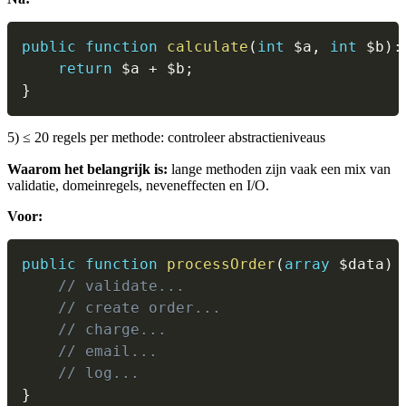
public
function
calculate
(
int
$a
,
int
$b
)
:
return
$a
+
$b
;
}
5) ≤ 20 regels per methode: controleer abstractieniveaus
Waarom het belangrijk is:
lange methoden zijn vaak een mix van
validatie, domeinregels, neveneffecten en I/O.
Voor:
public
function
processOrder
(
array
$data
)
// validate...
// create order...
// charge...
// email...
// log...
}