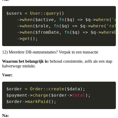
$users
=
User
::
query
(
)
->
when
(
$active
,
fn
(
$q
)
=>
$q
->
where
(
'a
->
when
(
$role
,
fn
(
$q
)
=>
$q
->
where
(
'rol
->
when
(
$fromDate
,
fn
(
$q
)
=>
$q
->
whereD
->
get
(
)
;
12) Meerdere DB-statusmutaties? Verpak in een transactie
Waarom het belangrijk is:
behoud consistentie, zelfs als een stap
halverwege mislukt.
Voor:
$order
=
Order
::
create
(
$data
)
;
$payment
->
charge
(
$order
->
total
)
;
$order
->
markPaid
(
)
;
Na: