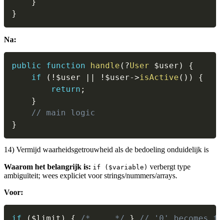
}
}
Na:
public
function
handle
(
?
User
$user
)
{
if
(
!
$user
||
!
$user
->
isActive
(
)
)
{
return
;
}
// main logic
}
14) Vermijd waarheidsgetrouwheid als de bedoeling onduidelijk is
Waarom het belangrijk is:
verbergt type
if ($variable)
ambiguïteit; wees expliciet voor strings/nummers/arrays.
Voor:
if
(
$limit
)
{
/* ... */
}
// '0' becomes f