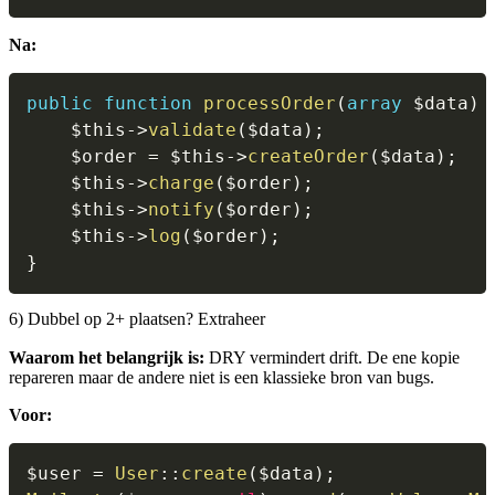
Na:
public
function
processOrder
(
array
$data
)
$this
->
validate
(
$data
)
;
$order
=
$this
->
createOrder
(
$data
)
;
$this
->
charge
(
$order
)
;
$this
->
notify
(
$order
)
;
$this
->
log
(
$order
)
;
}
6) Dubbel op 2+ plaatsen? Extraheer
Waarom het belangrijk is:
DRY vermindert drift. De ene kopie
repareren maar de andere niet is een klassieke bron van bugs.
Voor:
$user
=
User
::
create
(
$data
)
;