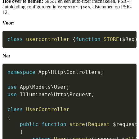
Hoe over te nemen:
en een auto-fixer inschakelen, PSR-4
phpcs
autoloading configureren in
, afstemmen op PSR-
composer.json
12.
Voor:
class
usercontroller
{
function
STORE
(
$Req
)
Na:
namespace
App
\
Http
\
Controllers
;
use
App
\
Models
\
User
;
use
Illuminate
\
Http
\
Request
;
class
UserController
{
public
function
store
(
Request
$request
{