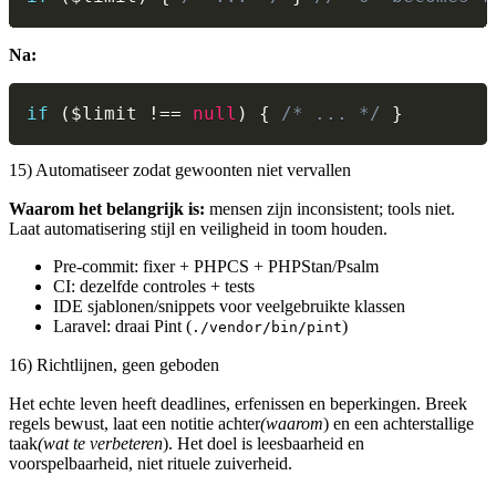
Na:
if
(
$limit
!==
null
)
{
/* ... */
}
15) Automatiseer zodat gewoonten niet vervallen
Waarom het belangrijk is:
mensen zijn inconsistent; tools niet.
Laat automatisering stijl en veiligheid in toom houden.
Pre-commit: fixer + PHPCS + PHPStan/Psalm
CI: dezelfde controles + tests
IDE sjablonen/snippets voor veelgebruikte klassen
Laravel: draai Pint (
)
./vendor/bin/pint
16) Richtlijnen, geen geboden
Het echte leven heeft deadlines, erfenissen en beperkingen. Breek
regels bewust, laat een notitie achter
(waarom
) en een achterstallige
taak
(wat te verbeteren
). Het doel is leesbaarheid en
voorspelbaarheid, niet rituele zuiverheid.