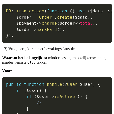
DB
::
transaction
(
function
(
)
use
(
$data
,
$p
$order
=
Order
::
create
(
$data
)
;
$payment
->
charge
(
$order
->
total
)
;
$order
->
markPaid
(
)
;
}
)
;
13) Vroeg terugkeren met bewakingsclausules
Waarom het belangrijk is:
minder nesten, makkelijker scannen,
minder gemiste
takken.
else
Voor:
public
function
handle
(
?
User
$user
)
{
if
(
$user
)
{
if
(
$user
->
isActive
(
)
)
{
// ...
}