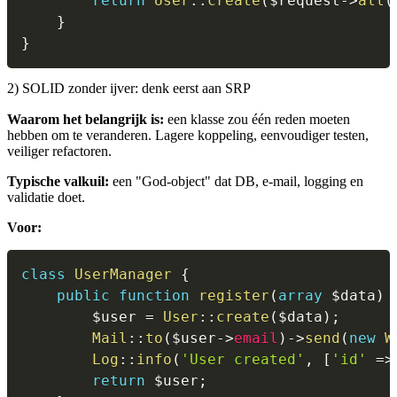
return
User
::
create
(
$request
->
all
(
}
}
2) SOLID zonder ijver: denk eerst aan SRP
Waarom het belangrijk is:
een klasse zou één reden moeten
hebben om te veranderen. Lagere koppeling, eenvoudiger testen,
veiliger refactoren.
Typische valkuil:
een "God-object" dat DB, e-mail, logging en
validatie doet.
Voor:
class
UserManager
{
public
function
register
(
array
$data
)
$user
=
User
::
create
(
$data
)
;
Mail
::
to
(
$user
->
email
)
->
send
(
new
W
Log
::
info
(
'User created'
,
[
'id'
=>
return
$user
;