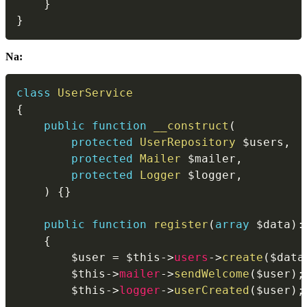
}
}
Na:
class
UserService
{
public
function
__construct
(
protected
UserRepository
$users
,
protected
Mailer
$mailer
,
protected
Logger
$logger
,
)
{
}
public
function
register
(
array
$data
)
:
{
$user
=
$this
->
users
->
create
(
$data
$this
->
mailer
->
sendWelcome
(
$user
)
;
$this
->
logger
->
userCreated
(
$user
)
;