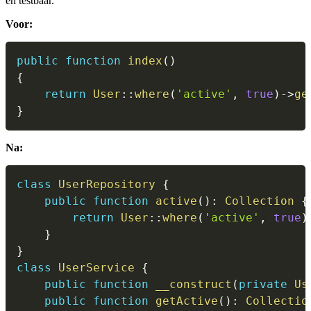
en testbaar.
Voor:
public
function
index
(
)
{
return
User
::
where
(
'active'
,
true
)
->
ge
}
Na:
class
UserRepository
{
public
function
active
(
)
:
Collection
{
return
User
::
where
(
'active'
,
true
)
}
}
class
UserService
{
public
function
__construct
(
private
Us
public
function
getActive
(
)
:
Collectio