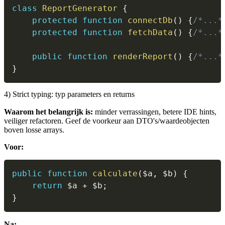
class
ReportGenerator
{
protected
function
connectDb
(
)
{
/*...*
protected
function
fetchData
(
)
{
/*...*
public
function
renderReport
(
)
{
/*...*
}
4) Strict typing: typ parameters en returns
Waarom het belangrijk is:
minder verrassingen, betere IDE hints,
veiliger refactoren. Geef de voorkeur aan DTO's/waardeobjecten
boven losse arrays.
Voor:
public
function
calculate
(
$a
,
$b
)
{
return
$a
+
$b
;
}
Na: