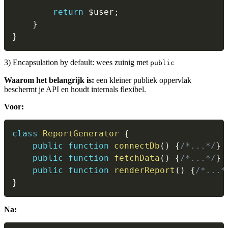
return
$user
;
}
}
3) Encapsulation by default: wees zuinig met
public
Waarom het belangrijk is:
een kleiner publiek oppervlak
beschermt je API en houdt internals flexibel.
Voor:
class
ReportGenerator
{
public
function
connectDb
(
)
{
/*...*/
}
public
function
fetchData
(
)
{
/*...*/
}
public
function
renderReport
(
)
{
/*...*
}
Na: