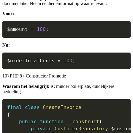
documentatie. Neem eenheden/format op waar relevant.
Voor:
$amount
=
100
;
Na:
$orderTotalCents
=
100
;
10) PHP 8+ Constructor Promotie
Waarom het belangrijk is:
minder boilerplate, duidelijkere
bedoeling.
final
class
CreateInvoice
{
public
function
__construct
(
private
CustomerRepository
$custom