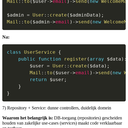
Mail
::
to
(
$user
->
email
)
->
send
(
new
WelcomeMa
$admin
=
User
::
create
(
$adminData
)
;
Mail
::
to
(
$admin
->
email
)
->
send
(
new
WelcomeM
Na:
class
UserService
{
public
function
register
(
array
$data
)
:
$user
=
User
::
create
(
$data
)
;
Mail
::
to
(
$user
->
email
)
->
send
(
new
W
return
$user
;
}
}
7) Repository + Service: dunne controllers, duidelijk domein
Waarom het belangrijk is:
DB-toegang (repositories) gescheiden
houden van zakelijke use-cases (services) maakt code verklaarbaar