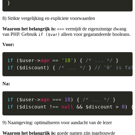
}
8) Strikte vergelijking en expliciete voorwaarden
Waarom het belangrijk is:
vermijdt de eigenzinnige dwang
===
van PHP. Gebruik
alleen voor gegarandeerde booleans.
if ($var)
Voor:
if
(
$user
->
age
==
'18'
)
{
/* ... */
}
if
(
$discount
)
{
/* ... */
}
// '0' is fal
Na:
if
(
$user
->
age
===
18
)
{
/* ... */
}
if
(
$discount
!==
null
&&
$discount
>
0
)
{
9) Naamgeving: optimaliseren voor aandacht van de lezer
Waarom het belangrijk is:
goede namen zijn ingebouwde