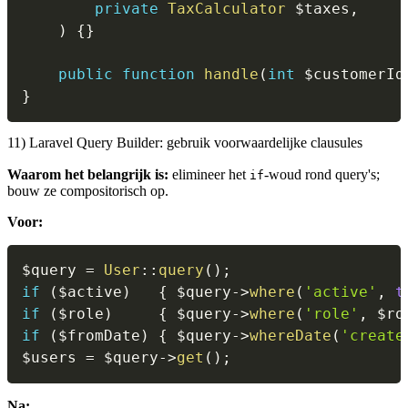
private
TaxCalculator
$taxes
,
)
{
}
public
function
handle
(
int
$customerId
}
11) Laravel Query Builder: gebruik voorwaardelijke clausules
Waarom het belangrijk is:
elimineer het
-woud rond query's;
if
bouw ze compositorisch op.
Voor:
$query
=
User
::
query
(
)
;
if
(
$active
)
{
$query
->
where
(
'active'
,
t
if
(
$role
)
{
$query
->
where
(
'role'
,
$ro
if
(
$fromDate
)
{
$query
->
whereDate
(
'create
$users
=
$query
->
get
(
)
;
Na: