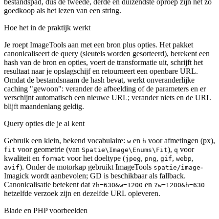
bestandspad, dus de tweede, derde en duizendste oproep zijn net zo
goedkoop als het lezen van een string.
Hoe het in de praktijk werkt
Je roept ImageTools aan met een bron plus opties. Het pakket
canonicaliseert de query (sleutels worden gesorteerd), berekent een
hash van de bron en opties, voert de transformatie uit, schrijft het
resultaat naar je opslagschijf en retourneert een openbare URL.
Omdat de bestandsnaam de hash bevat, werkt onveranderlijke
caching "gewoon": verander de afbeelding of de parameters en er
verschijnt automatisch een nieuwe URL; verander niets en de URL
blijft maandenlang geldig.
Query opties die je al kent
Gebruik een klein, bekend vocabulaire:
en
voor afmetingen (px),
w
h
voor geometrie (van
),
voor
fit
Spatie\Image\Enums\Fit
q
kwaliteit en
voor het doeltype (
,
,
,
,
format
jpeg
png
gif
webp
). Onder de motorkap gebruikt ImageTools
-
avif
spatie/image
Imagick wordt aanbevolen; GD is beschikbaar als fallback.
Canonicalisatie betekent dat
en
?h=630&w=1200
?w=1200&h=630
hetzelfde verzoek zijn en dezelfde URL opleveren.
Blade en PHP voorbeelden