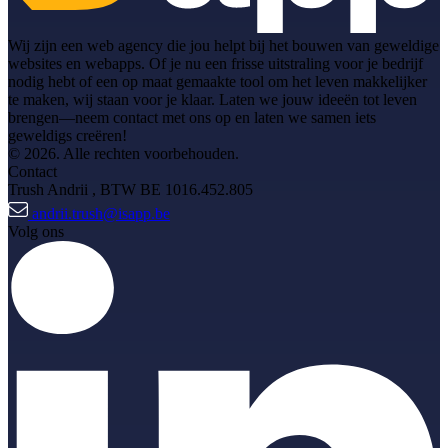
Wij zijn een web agency die jou helpt bij het bouwen van geweldige
websites en webapps. Of je nu een frisse uitstraling voor je bedrijf
nodig hebt of een op maat gemaakte tool om het leven makkelijker
te maken, wij staan voor je klaar. Laten we jouw ideeën tot leven
brengen—neem contact met ons op en laten we samen iets
geweldigs creëren!
© 2026. Alle rechten voorbehouden.
Contact
Trush Andrii
, BTW BE 1016.452.805
andrii.trush@isapp.be
Volg ons