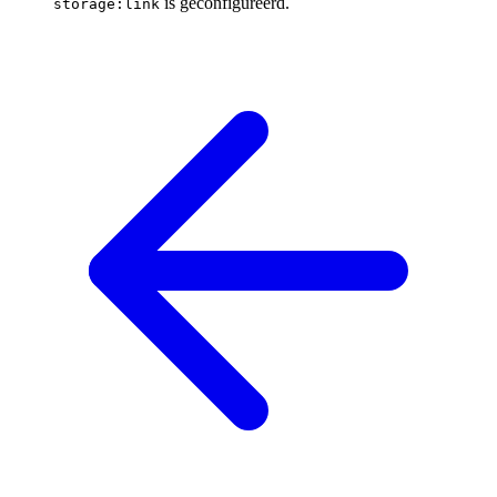
is geconfigureerd.
storage:link