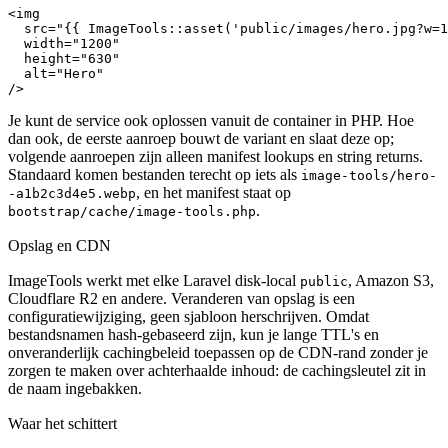
<img

  src="{{ ImageTools::asset('public/images/hero.jpg?w=1
  width="1200"

  height="630"

  alt="Hero"

/>
Je kunt de service ook oplossen vanuit de container in PHP. Hoe
dan ook, de eerste aanroep bouwt de variant en slaat deze op;
volgende aanroepen zijn alleen manifest lookups en string returns.
Standaard komen bestanden terecht op iets als
image-tools/hero-
, en het manifest staat op
-a1b2c3d4e5.webp
.
bootstrap/cache/image-tools.php
Opslag en CDN
ImageTools werkt met elke Laravel disk-local
, Amazon S3,
public
Cloudflare R2 en andere. Veranderen van opslag is een
configuratiewijziging, geen sjabloon herschrijven. Omdat
bestandsnamen hash-gebaseerd zijn, kun je lange TTL's en
onveranderlijk cachingbeleid toepassen op de CDN-rand zonder je
zorgen te maken over achterhaalde inhoud: de cachingsleutel zit in
de naam ingebakken.
Waar het schittert