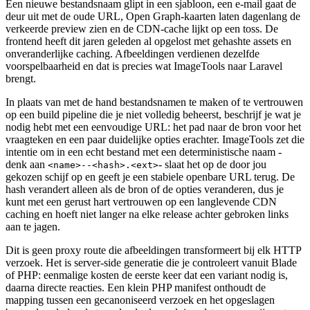
Een nieuwe bestandsnaam glipt in een sjabloon, een e-mail gaat de
deur uit met de oude URL, Open Graph-kaarten laten dagenlang de
verkeerde preview zien en de CDN-cache lijkt op een toss. De
frontend heeft dit jaren geleden al opgelost met gehashte assets en
onveranderlijke caching. Afbeeldingen verdienen dezelfde
voorspelbaarheid en dat is precies wat ImageTools naar Laravel
brengt.
In plaats van met de hand bestandsnamen te maken of te vertrouwen
op een build pipeline die je niet volledig beheerst, beschrijf je wat je
nodig hebt met een eenvoudige URL: het pad naar de bron voor het
vraagteken en een paar duidelijke opties erachter. ImageTools zet die
intentie om in een echt bestand met een deterministische naam -
denk aan
- slaat het op de door jou
<name>--<hash>.<ext>
gekozen schijf op en geeft je een stabiele openbare URL terug. De
hash verandert alleen als de bron of de opties veranderen, dus je
kunt met een gerust hart vertrouwen op een langlevende CDN
caching en hoeft niet langer na elke release achter gebroken links
aan te jagen.
Dit is geen proxy route die afbeeldingen transformeert bij elk HTTP
verzoek. Het is server-side generatie die je controleert vanuit Blade
of PHP: eenmalige kosten de eerste keer dat een variant nodig is,
daarna directe reacties. Een klein PHP manifest onthoudt de
mapping tussen een gecanoniseerd verzoek en het opgeslagen