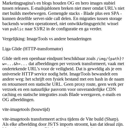
Marketingpagina's en blogs houden OG en hero images stabiel
tussen releases. E-mailsjablonen breken niet meer omdat URL's niet
met builds meebewegen. Gemengde stacks - Blade plus een SPA -
kunnen dezelfde server-side call delen. En migraties tussen storage
backends worden operationeel, niet ontwikkelingsgericht: wissel
van
naar S3/R2 in de configuratie en ga verder.
public
Vergelijking: ImageTools vs andere benaderingen
Liga Glide (HTTP-transformator)
Glide stelt een openbaar eindpunt beschikbaar zoals
/img/{path}?
dat afbeeldingen per verzoek transformeert, vaak met
w=...&h=...
ondertekende URL's voor de veiligheid. Dat is geweldig als je een
universele HTTP service nodig hebt. ImageTools bewandelt een
andere weg: het schrijft een fysiek bestand met een hash in de naam
en retourneert een statische URL. Geen proxy route, geen werk per
verzoek en een natuurlijke pasvorm voor onveranderlijke CDN
caching en statische integraties zoals Blade weergaven, e-mails en
OG afbeeldingen.
vite-imagetools (bouwtijd)
vite-imagetools transformeert activa tijdens de Vite build (Sharp).
Als elke afbeelding door JS/TS imports stroomt, kan dat ideaal zijn.