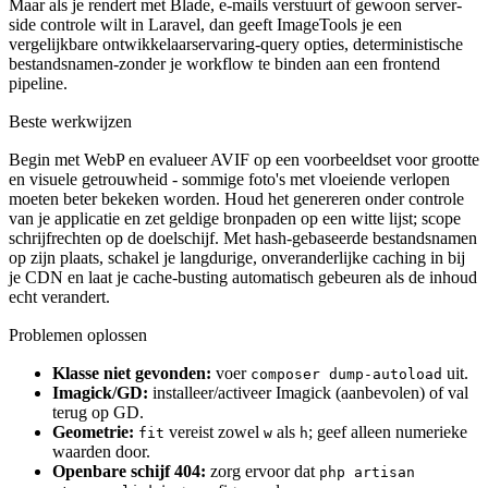
Maar als je rendert met Blade, e-mails verstuurt of gewoon server-
side controle wilt in Laravel, dan geeft ImageTools je een
vergelijkbare ontwikkelaarservaring-query opties, deterministische
bestandsnamen-zonder je workflow te binden aan een frontend
pipeline.
Beste werkwijzen
Begin met WebP en evalueer AVIF op een voorbeeldset voor grootte
en visuele getrouwheid - sommige foto's met vloeiende verlopen
moeten beter bekeken worden. Houd het genereren onder controle
van je applicatie en zet geldige bronpaden op een witte lijst; scope
schrijfrechten op de doelschijf. Met hash-gebaseerde bestandsnamen
op zijn plaats, schakel je langdurige, onveranderlijke caching in bij
je CDN en laat je cache-busting automatisch gebeuren als de inhoud
echt verandert.
Problemen oplossen
Klasse niet gevonden:
voer
uit.
composer dump-autoload
Imagick/GD:
installeer/activeer Imagick (aanbevolen) of val
terug op GD.
Geometrie:
vereist zowel
als
; geef alleen numerieke
fit
w
h
waarden door.
Openbare schijf 404:
zorg ervoor dat
php artisan