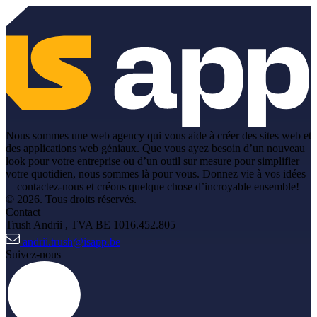
Nous sommes une web agency qui vous aide à créer des sites web et
des applications web géniaux. Que vous ayez besoin d’un nouveau
look pour votre entreprise ou d’un outil sur mesure pour simplifier
votre quotidien, nous sommes là pour vous. Donnez vie à vos idées
—contactez-nous et créons quelque chose d’incroyable ensemble!
© 2026. Tous droits réservés.
Contact
Trush Andrii
, TVA BE 1016.452.805
andrii.trush@isapp.be
Suivez-nous