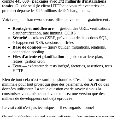
compte
445 000+ packages
avec
172 milliards d'installations
totales
. Guzzle seul (le client HTTP que vous réinventeriez en
premier) dépasse les 925 millions de téléchargements.
Voici ce qu'un framework vous offre nativement — gratuitement :
Routage et middleware
— gestion des URL, vérifications
d'authentification, rate limiting, CORS
Sécurité
— tokens CSRF, prévention des injections SQL,
échappement XSS, sessions chiffrées
Base de données
— query builder, migrations, relations,
connection pooling
Files d'attente et planification
— jobs en arrière-plan,
retries, gestion cron
Tests
— exécuteur de tests intégré, factories, assertions, tests
HTTP
Rien de tout cela n'est « surdimensionné ». C'est l'infrastructure
minimale pour tout projet qui gère des paiements, des API ou des
données utilisateur. La seule question est de savoir si vous la
construisez vous-même ou si vous utilisez une version que des
milliers de développeurs ont déjà éprouvée.
Le vrai coût n'est pas technique — il est organisationnel
Quand le développeur qui a construit votre infrastructure sur mesure