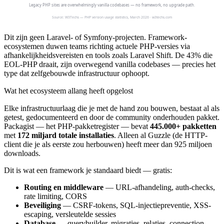
Dit zijn geen Laravel- of Symfony-projecten. Framework-
ecosystemen duwen teams richting actuele PHP-versies via
afhankelijkheidsvereisten en tools zoals Laravel Shift. De 43% die
EOL-PHP draait, zijn overwegend vanilla codebases — precies het
type dat zelfgebouwde infrastructuur ophoopt.
Wat het ecosysteem allang heeft opgelost
Elke infrastructuurlaag die je met de hand zou bouwen, bestaat al als
getest, gedocumenteerd en door de community onderhouden pakket.
Packagist — het PHP-pakketregister — bevat
445.000+ pakketten
met
172 miljard totale installaties
. Alleen al Guzzle (de HTTP-
client die je als eerste zou herbouwen) heeft meer dan 925 miljoen
downloads.
Dit is wat een framework je standaard biedt — gratis:
Routing en middleware
— URL-afhandeling, auth-checks,
rate limiting, CORS
Beveiliging
— CSRF-tokens, SQL-injectiepreventie, XSS-
escaping, versleutelde sessies
Database
— querybuilder, migraties, relaties, connection