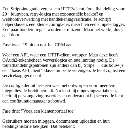
Een Stripe-integratie vereist een HTTP-client, foutafhandeling voor
20+ fouttypen, retry-logica met exponentiële backoff en
webhookverwerking met handtekeningverificatie. Je schrijft
helperklassen, een kleine configlader, misschien een simpele logger.
Een paar honderd regels worden er duizend. Maar het werkt, dus je
gaat door.
Fase twee: "Sluit nu ook het CRM aan"
Weer een API, weer een HTTP-client wrapper. Maar deze heeft
OAuth2-tokenbeheer, ververslogica en rate limiting nodig. De
foutafhandelingspatronen zijn anders dan bij Stripe — dus bouw je
een "basis API-client" klasse om ze te verenigen. Je hebt zojuist een
servicelaag gecreëerd.
De configlader uit fase één was niet ontworpen voor meerdere
integraties. Je breidt hem uit. Nu leest hij omgevingsvariabelen,
heeft hij per-omgeving overrides en ondersteunt hij secrets. Je hebt
een configuratiemanager gebouwd.
Fase drie: "Voeg een klantenportaal toe"
Gebruikers moeten inloggen, documenten uploaden en hun
betalingshistorie bekijken. Dat betekent: