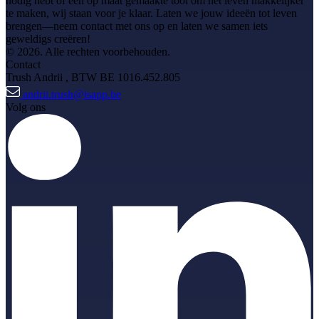
nodig hebt of een op maat gemaakte tool om het leven makkelijker
te maken, wij staan voor je klaar. Laten we jouw ideeën tot leven
brengen—neem contact met ons op en laten we samen iets
geweldigs creëren!
© 2026. Alle rechten voorbehouden.
Contact
Trush Andrii
, BTW BE 1016.452.805
andrii.trush@isapp.be
Volg ons