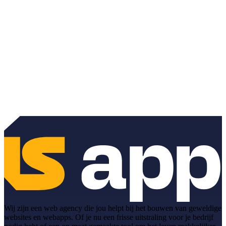
Wij zijn een web agency die jou helpt bij het bouwen van geweldige
websites en webapps. Of je nu een frisse uitstraling voor je bedrijf