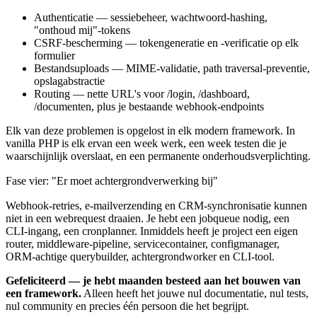
Authenticatie — sessiebeheer, wachtwoord-hashing,
"onthoud mij"-tokens
CSRF-bescherming — tokengeneratie en -verificatie op elk
formulier
Bestandsuploads — MIME-validatie, path traversal-preventie,
opslagabstractie
Routing — nette URL's voor /login, /dashboard,
/documenten, plus je bestaande webhook-endpoints
Elk van deze problemen is opgelost in elk modern framework. In
vanilla PHP is elk ervan een week werk, een week testen die je
waarschijnlijk overslaat, en een permanente onderhoudsverplichting.
Fase vier: "Er moet achtergrondverwerking bij"
Webhook-retries, e-mailverzending en CRM-synchronisatie kunnen
niet in een webrequest draaien. Je hebt een jobqueue nodig, een
CLI-ingang, een cronplanner. Inmiddels heeft je project een eigen
router, middleware-pipeline, servicecontainer, configmanager,
ORM-achtige querybuilder, achtergrondworker en CLI-tool.
Gefeliciteerd — je hebt maanden besteed aan het bouwen van
een framework.
Alleen heeft het jouwe nul documentatie, nul tests,
nul community en precies één persoon die het begrijpt.