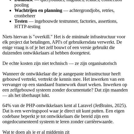
pooling
Wachtrijen en planning
— achtergrondjobs, retries,
cronbeheer
Testen
— ingebouwde testrunner, factories, assertions,
HTTP-testing
Niets hiervan is "overkill." Het is de minimale infrastructuur voor
elk project dat betalingen, API's of gebruikersdata verwerkt. De
enige vraag is of je het zelf bouwt of een versie gebruikt die
duizenden ontwikkelaars al hebben doorgetest.
De echte kosten zijn niet technisch — ze zijn organisatorisch
Wanneer de ontwikkelaar die je aangepaste infrastructuur heeft
gebouwd vertrekt, vertrekt de kennis mee. Het inwerken van een
vervanger op een standaard framework duurt weken. Inwerken op
een zelfgebouwd systeem zonder documentatie? Dat zijn maanden
— als het überhaupt lukt.
64% van de PHP-ontwikkelaars kent al Laravel (JetBrains, 2025).
Dat is een wervingspool waar je direct uit kunt putten. Een eigen
codebase beperkt je tot ontwikkelaars die bereid zijn een
ongedocumenteerd systeem te leren zonder carrièrewaarde.
Wat te doen als je er al middenin zit