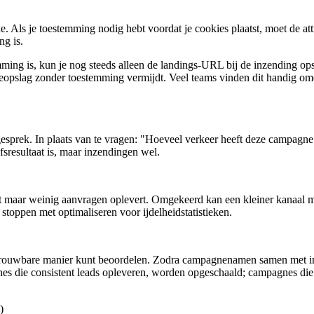
ls je toestemming nodig hebt voordat je cookies plaatst, moet de attr
ng is.
emming is, kun je nog steeds alleen de landings-URL bij de inzending op
utieopslag zonder toestemming vermijdt. Veel teams vinden dit handig om
gesprek. In plaats van te vragen: "Hoeveel verkeer heeft deze campagn
fsresultaat is, maar inzendingen wel.
 het maar weinig aanvragen oplevert. Omgekeerd kan een kleiner kanaal
 stoppen met optimaliseren voor ijdelheidstatistieken.
etrouwbare manier kunt beoordelen. Zodra campagnenamen samen met i
s die consistent leads opleveren, worden opgeschaald; campagnes die a
)