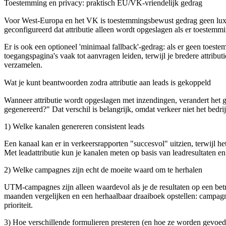
Toestemming en privacy: praktisch EU/VK-vriendelijk gedrag
Voor West-Europa en het VK is toestemmingsbewust gedrag geen luxe. A
geconfigureerd dat attributie alleen wordt opgeslagen als er toestemmi
Er is ook een optioneel 'minimaal fallback'-gedrag: als er geen toest
toegangspagina's vaak tot aanvragen leiden, terwijl je bredere attrib
verzamelen.
Wat je kunt beantwoorden zodra attributie aan leads is gekoppeld
Wanneer attributie wordt opgeslagen met inzendingen, verandert het 
gegenereerd?" Dat verschil is belangrijk, omdat verkeer niet het bedrij
1) Welke kanalen genereren consistent leads
Een kanaal kan er in verkeersrapporten "succesvol" uitzien, terwijl
Met leadattributie kun je kanalen meten op basis van leadresultaten en
2) Welke campagnes zijn echt de moeite waard om te herhalen
UTM-campagnes zijn alleen waardevol als je de resultaten op een b
maanden vergelijken en een herhaalbaar draaiboek opstellen: campagne
prioriteit.
3) Hoe verschillende formulieren presteren (en hoe ze worden gevoed