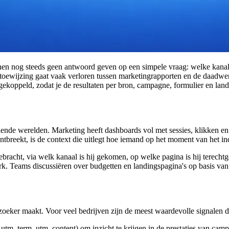
n nog steeds geen antwoord geven op een simpele vraag: welke kanalen 
oewijzing gaat vaak verloren tussen marketingrapporten en de daadwerk
dt gekoppeld, zodat je de resultaten per bron, campagne, formulier en l
ende werelden. Marketing heeft dashboards vol met sessies, klikken en
tbreekt, is de context die uitlegt hoe iemand op het moment van het in
ebracht, via welk kanaal is hij gekomen, op welke pagina is hij terecht
werk. Teams discussiëren over budgetten en landingspagina's op basis v
ezoeker maakt. Voor veel bedrijven zijn de meest waardevolle signalen 
m_term, utm_content) om inzicht te krijgen in de prestaties van camp