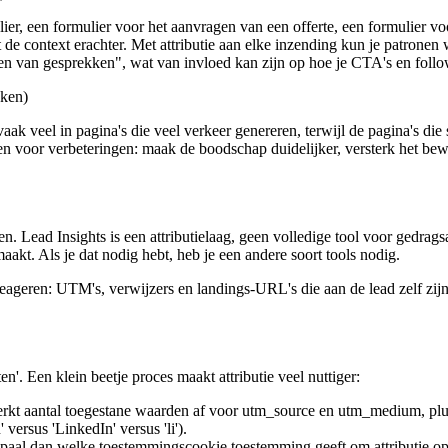
ier, een formulier voor het aanvragen van een offerte, een formulier v
et de context erachter. Met attributie aan elke inzending kun je patrone
eken van gesprekken", wat van invloed kan zijn op hoe je CTA's en follow
eken)
 veel in pagina's die veel verkeer genereren, terwijl de pagina's die s
ellen voor verbeteringen: maak de boodschap duidelijker, versterk het bew
n. Lead Insights is een attributielaag, geen volledige tool voor gedragsa
kt. Als je dat nodig hebt, heb je een andere soort tools nodig.
 reageren: UTM's, verwijzers en landings-URL's die aan de lead zelf zij
en'. Een klein beetje proces maakt attributie veel nuttiger:
rkt aantal toegestane waarden af voor utm_source en utm_medium, plu
versus 'LinkedIn' versus 'li').
epaal dan welke toestemmingscookie toestemming geeft om attributie op 