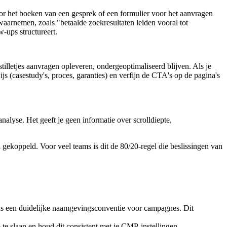
oor het boeken van een gesprek of een formulier voor het aanvragen
n waarnemen, zoals "betaalde zoekresultaten leiden vooral tot
-ups structureert.
tilletjes aanvragen opleveren, ondergeoptimaliseerd blijven. Als je
ijs (casestudy's, proces, garanties) en verfijn de CTA's op de pagina's
nalyse. Het geeft je geen informatie over scrolldiepte,
n gekoppeld. Voor veel teams is dit de 80/20-regel die beslissingen van
s een duidelijke naamgevingsconventie voor campagnes. Dit
te slaan en houd dit consistent met je CMP-instellingen.