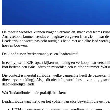
De meeste websites kunnen vragen verzamelen, maar veel teams kunne
Analysetools kunnen sessies en paginaweergaven laten zien, maar de t
Leadattributie wordt pas echt nuttig als het direct aan elke lead wor
hoeven bouwen.
De kloof tussen 'verkeersanalyse' en 'leadrealiteit'
In een typische B2B-opzet kijken marketing en verkoop naar verschill
kort bericht, een e-mailadres en misschien een telefoonnummer. Wat on
Die context is meestal attributie: welke campagne heeft de bezoeker g
directoryvermelding). Als je dit niet hebt, wordt besluitvorming gis
daadwerkelijke leads.
Wat 'leadattributie' in de praktijk betekent
Leadattributie gaat niet over het volgen van elke beweging die een b
UTM-parameters
(utm_source, utm_medium, utm_campaign, ut