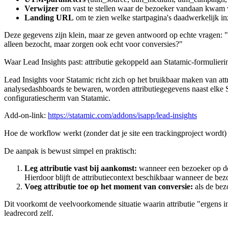
Verwijzer
om vast te stellen waar de bezoeker vandaan kwam w
Landing URL
om te zien welke startpagina's daadwerkelijk i
Deze gegevens zijn klein, maar ze geven antwoord op echte vragen: 
alleen bezocht, maar zorgen ook echt voor conversies?"
Waar Lead Insights past: attributie gekoppeld aan Statamic-formulier
Lead Insights voor Statamic richt zich op het bruikbaar maken van attri
analysedashboards te bewaren, worden attributiegegevens naast elke S
configuratiescherm van Statamic.
Add-on-link:
https://statamic.com/addons/isapp/lead-insights
Hoe de workflow werkt (zonder dat je site een trackingproject wordt)
De aanpak is bewust simpel en praktisch:
Leg attributie vast bij aankomst:
wanneer een bezoeker op de 
Hierdoor blijft de attributiecontext beschikbaar wanneer de bezo
Voeg attributie toe op het moment van conversie:
als de bez
Dit voorkomt de veelvoorkomende situatie waarin attributie "ergens in a
leadrecord zelf.