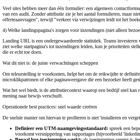
Veel sites hebben meer dan één formulier: een algemeen contactformul
van een audit. Zonder attributie zie je het aantal formulieren, maar ni
offerteaanvragen", terwijl "verkeer via verwijzingen leidt tot het bo
4) Welke landingspagina's zorgen voor inzendingen (niet alleen bezo
Landing URL is een ondergewaardeerde statistiek. Teams investeren vaak
ziet welke startpagina's tot inzendingen leiden, kun je prioriteiten st
die er echt toe doen.
Wat dit niet is: de juiste verwachtingen scheppen
Om teleurstelling te voorkomen, helpt het om de reikwijdte te definiëre
microklikpatronen of elke paginaweergave die een bezoeker heeft gemaa
Wat het wel biedt, is de attributiecontext waarop een bedrijf snel kan
mening naar bewijs verschuift.
Operationele best practices: snel waarde creëren
De snelste manier om hiervan te profiteren is niet 'installeren en verget
Definieer een UTM-naamgevingsstandaard:
spreek een bepe
voorkomt versnippering van rapportages (bijvoorbeeld 'linkedin' 
Bepaal hoe toestemming werkt:
als toestemming vereist is, b