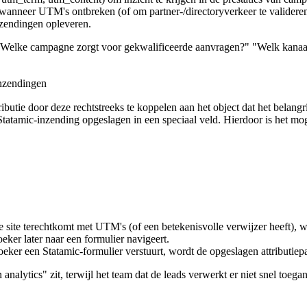
anneer UTM's ontbreken (of om partner-/directoryverkeer te valideren
nzendingen opleveren.
"Welke campagne zorgt voor gekwalificeerde aanvragen?" "Welk kanaal
inzendingen
butie door deze rechtstreeks te koppelen aan het object dat het belangrijk
tatamic-inzending opgeslagen in een speciaal veld. Hierdoor is het mog
site terechtkomt met UTM's (of een betekenisvolle verwijzer heeft), wo
eker later naar een formulier navigeert.
oeker een Statamic-formulier verstuurt, wordt de opgeslagen attributie
nalytics" zit, terwijl het team dat de leads verwerkt er niet snel toega