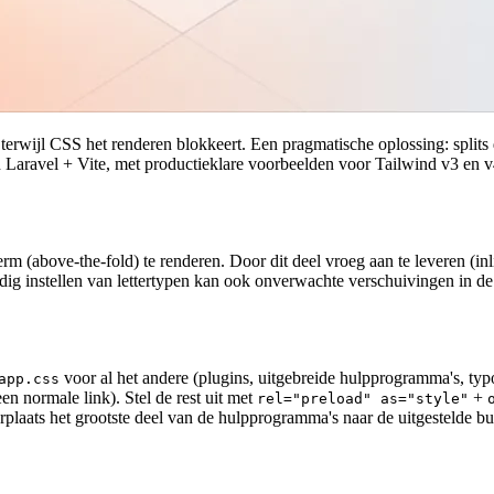
terwijl CSS het renderen blokkeert. Een pragmatische oplossing: splits 
in Laravel + Vite, met productieklare voorbeelden voor Tailwind v3 en
erm (above-the-fold) te renderen. Door dit deel vroeg aan te leveren (inli
ldig instellen van lettertypen kan ook onverwachte verschuivingen in d
voor al het andere (plugins, uitgebreide hulpprogramma's, typ
app.css
een normale link). Stel de rest uit met
+
rel="preload" as="style"
plaats het grootste deel van de hulpprogramma's naar de uitgestelde b