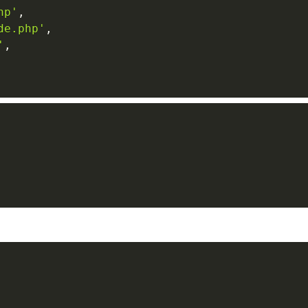
hp'
,
de.php'
,
'
,