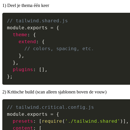
1) Deel je thema één keer
// tailwind.shared.js
module
.
exports 
=
{
theme
:
{
extend
:
{
// colors, spacing, etc.
}
,
}
,
plugins
:
[
]
,
}
;
2) Kritische build (scan alleen sjablonen boven de vouw)
// tailwind.critical.config.js
module
.
exports 
=
{
presets
:
[
require
(
'./tailwind.shared'
)
]
,
content
:
[