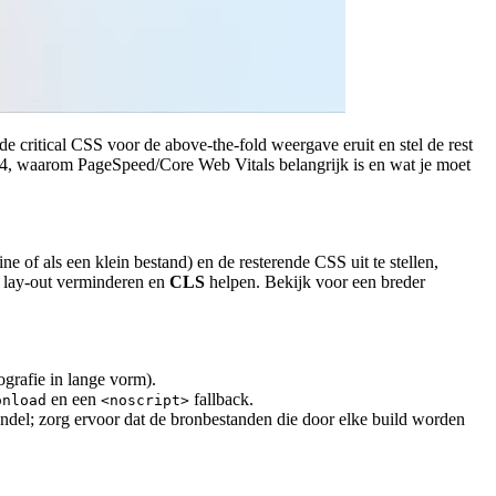
de critical CSS voor de above-the-fold weergave eruit en stel de rest
 v4, waarom PageSpeed/Core Web Vitals belangrijk is en wat je moet
ne of als een klein bestand) en de resterende CSS uit te stellen,
e lay-out verminderen en
CLS
helpen. Bekijk voor een breder
ografie in lange vorm).
en een
fallback.
onload
<noscript>
undel; zorg ervoor dat de bronbestanden die door elke build worden