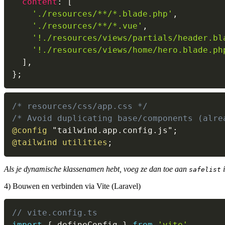
content
:
[
'./resources/**/*.blade.php'
,
'./resources/**/*.vue'
,
'!./resources/views/partials/header.bl
'!./resources/views/home/hero.blade.ph
]
,
}
;
/* resources/css/app.css */
/* Avoid duplicating base/components (alre
@config
"tailwind.app.config.js"
;
@tailwind
 utilities
;
Als je dynamische klassenamen hebt, voeg ze dan toe aan
i
safelist
4) Bouwen en verbinden via Vite (Laravel)
// vite.config.ts
import
{
 defineConfig 
}
from
'vite'