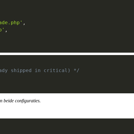
ade.php'
,
p'
,
ady shipped in critical) */
n beide configuraties.