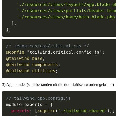
'./resources/views/layouts/app.blade.p
'./resources/views/partials/header.bla
'./resources/views/home/hero.blade.php
]
,
}
;
/* resources/css/critical.css */
@config
"tailwind.critical.config.js"
;
@tailwind
 base
;
@tailwind
 components
;
@tailwind
 utilities
;
3) App bundel (sluit bestanden uit die door kritisch worden gebruikt)
// tailwind.app.config.js
module
.
exports 
=
{
presets
:
[
require
(
'./tailwind.shared'
)
]
,