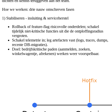
dichten en kennis teruggeven aan het team.
Hoe we werken: drie nauw omschreven fasen
1) Stabiliseren - insluiting & serviceherstel
Rollback of feature-flag risicovolle onderdelen; schakel
tijdelijk niet-kritische functies uit die de ontploffingsradius
vergroten.
Schakel telemetrie in; leg artefacten vast (logs, traces, dumps,
recente DB-migraties).
Doel: bedrijfskritische paden (aanmelden, zoeken,
winkelwagentje, afrekenen) werken weer voorspelbaar.