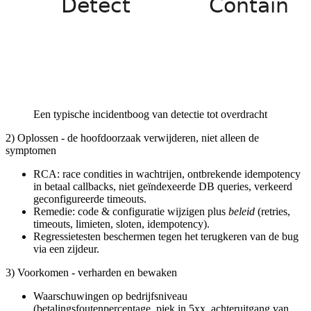
Een typische incidentboog van detectie tot overdracht
2) Oplossen - de hoofdoorzaak verwijderen, niet alleen de
symptomen
RCA: race condities in wachtrijen, ontbrekende idempotency
in betaal callbacks, niet geïndexeerde DB queries, verkeerd
geconfigureerde timeouts.
Remedie: code & configuratie wijzigen plus
beleid
(retries,
timeouts, limieten, sloten, idempotency).
Regressietesten beschermen tegen het terugkeren van de bug
via een zijdeur.
3) Voorkomen - verharden en bewaken
Waarschuwingen op bedrijfsniveau
(betalingsfoutenpercentage, piek in 5xx, achteruitgang van