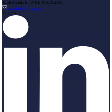
Trush Andrii
, BTW BE 1016.452.805
andrii.trush@isapp.be
Volg ons