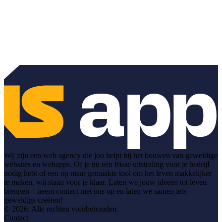
Wij zijn een web agency die jou helpt bij het bouwen van geweldige
websites en webapps. Of je nu een frisse uitstraling voor je bedrijf
nodig hebt of een op maat gemaakte tool om het leven makkelijker
te maken, wij staan voor je klaar. Laten we jouw ideeën tot leven
brengen—neem contact met ons op en laten we samen iets
geweldigs creëren!
© 2026. Alle rechten voorbehouden.
Contact