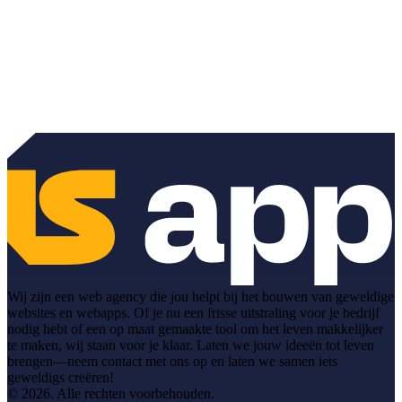
Wij zijn een web agency die jou helpt bij het bouwen van geweldige
websites en webapps. Of je nu een frisse uitstraling voor je bedrijf
nodig hebt of een op maat gemaakte tool om het leven makkelijker
te maken, wij staan voor je klaar. Laten we jouw ideeën tot leven
brengen—neem contact met ons op en laten we samen iets
geweldigs creëren!
© 2026. Alle rechten voorbehouden.