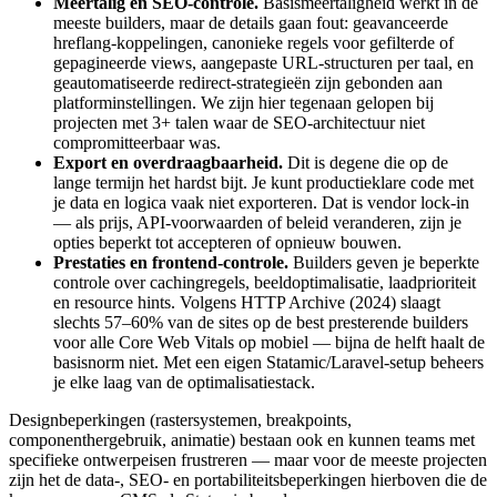
Meertalig en SEO-controle.
Basismeertaligheid werkt in de
meeste builders, maar de details gaan fout: geavanceerde
hreflang-koppelingen, canonieke regels voor gefilterde of
gepagineerde views, aangepaste URL-structuren per taal, en
geautomatiseerde redirect-strategieën zijn gebonden aan
platforminstellingen. We zijn hier tegenaan gelopen bij
projecten met 3+ talen waar de SEO-architectuur niet
compromitteerbaar was.
Export en overdraagbaarheid.
Dit is degene die op de
lange termijn het hardst bijt. Je kunt productieklare code met
je data en logica vaak niet exporteren. Dat is vendor lock-in
— als prijs, API-voorwaarden of beleid veranderen, zijn je
opties beperkt tot accepteren of opnieuw bouwen.
Prestaties en frontend-controle.
Builders geven je beperkte
controle over cachingregels, beeldoptimalisatie, laadprioriteit
en resource hints. Volgens HTTP Archive (2024) slaagt
slechts 57–60% van de sites op de best presterende builders
voor alle Core Web Vitals op mobiel — bijna de helft haalt de
basisnorm niet. Met een eigen Statamic/Laravel-setup beheers
je elke laag van de optimalisatiestack.
Designbeperkingen (rastersystemen, breakpoints,
componenthergebruik, animatie) bestaan ook en kunnen teams met
specifieke ontwerpeisen frustreren — maar voor de meeste projecten
zijn het de data-, SEO- en portabiliteitsbeperkingen hierboven die de