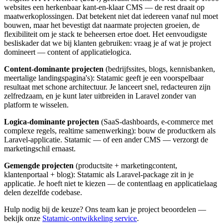
websites een herkenbaar kant-en-klaar CMS — de rest draait op
maatwerkoplossingen. Dat betekent niet dat iedereen vanaf nul moet
bouwen, maar het bevestigt dat naarmate projecten groeien, de
flexibiliteit om je stack te beheersen ertoe doet. Het eenvoudigste
besliskader dat we bij klanten gebruiken: vraag je af wat je project
domineert — content of applicatielogica.
Content-dominante projecten
(bedrijfssites, blogs, kennisbanken,
meertalige landingspagina's): Statamic geeft je een voorspelbaar
resultaat met schone architectuur. Je lanceert snel, redacteuren zijn
zelfredzaam, en je kunt later uitbreiden in Laravel zonder van
platform te wisselen.
Logica-dominante projecten
(SaaS-dashboards, e-commerce met
complexe regels, realtime samenwerking): bouw de productkern als
Laravel-applicatie. Statamic — of een ander CMS — verzorgt de
marketingschil ernaast.
Gemengde projecten
(productsite + marketingcontent,
klantenportaal + blog): Statamic als Laravel-package zit in je
applicatie. Je hoeft niet te kiezen — de contentlaag en applicatielaag
delen dezelfde codebase.
Hulp nodig bij de keuze? Ons team kan je project beoordelen —
bekijk onze
Statamic-ontwikkeling service
.