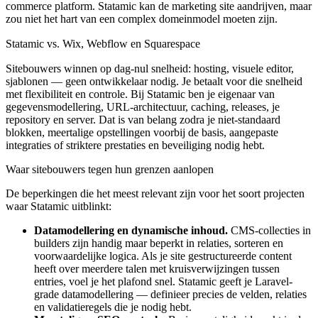
commerce platform. Statamic kan de marketing site aandrijven, maar
zou niet het hart van een complex domeinmodel moeten zijn.
Statamic vs. Wix, Webflow en Squarespace
Sitebouwers winnen op dag-nul snelheid: hosting, visuele editor,
sjablonen — geen ontwikkelaar nodig. Je betaalt voor die snelheid
met flexibiliteit en controle. Bij Statamic ben je eigenaar van
gegevensmodellering, URL-architectuur, caching, releases, je
repository en server. Dat is van belang zodra je niet-standaard
blokken, meertalige opstellingen voorbij de basis, aangepaste
integraties of striktere prestaties en beveiliging nodig hebt.
Waar sitebouwers tegen hun grenzen aanlopen
De beperkingen die het meest relevant zijn voor het soort projecten
waar Statamic uitblinkt:
Datamodellering en dynamische inhoud.
CMS-collecties in
builders zijn handig maar beperkt in relaties, sorteren en
voorwaardelijke logica. Als je site gestructureerde content
heeft over meerdere talen met kruisverwijzingen tussen
entries, voel je het plafond snel. Statamic geeft je Laravel-
grade datamodellering — definieer precies de velden, relaties
en validatieregels die je nodig hebt.