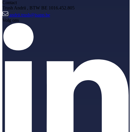
Contact
Trush Andrii
, BTW BE 1016.452.805
andrii.trush@isapp.be
Volg ons