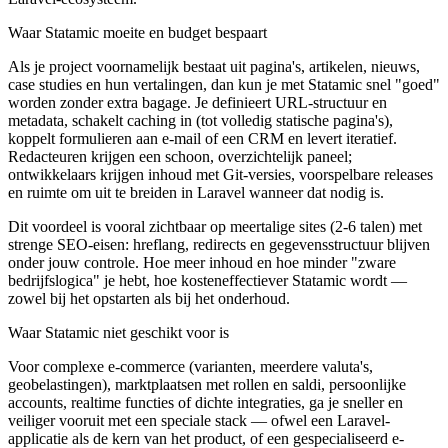
Waar Statamic moeite en budget bespaart
Als je project voornamelijk bestaat uit pagina's, artikelen, nieuws,
case studies en hun vertalingen, dan kun je met Statamic snel "goed"
worden zonder extra bagage. Je definieert URL-structuur en
metadata, schakelt caching in (tot volledig statische pagina's),
koppelt formulieren aan e-mail of een CRM en levert iteratief.
Redacteuren krijgen een schoon, overzichtelijk paneel;
ontwikkelaars krijgen inhoud met Git-versies, voorspelbare releases
en ruimte om uit te breiden in Laravel wanneer dat nodig is.
Dit voordeel is vooral zichtbaar op meertalige sites (2-6 talen) met
strenge SEO-eisen: hreflang, redirects en gegevensstructuur blijven
onder jouw controle. Hoe meer inhoud en hoe minder "zware
bedrijfslogica" je hebt, hoe kosteneffectiever Statamic wordt —
zowel bij het opstarten als bij het onderhoud.
Waar Statamic niet geschikt voor is
Voor complexe e-commerce (varianten, meerdere valuta's,
geobelastingen), marktplaatsen met rollen en saldi, persoonlijke
accounts, realtime functies of dichte integraties, ga je sneller en
veiliger vooruit met een speciale stack — ofwel een Laravel-
applicatie als de kern van het product, of een gespecialiseerd e-