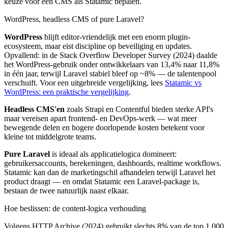
keuze voor een CMS als Statamic bepalen.
WordPress, headless CMS of pure Laravel?
WordPress
blijft editor-vriendelijk met een enorm plugin-
ecosysteem, maar eist discipline op beveiliging en updates.
Opvallend: in de Stack Overflow Developer Survey (2024) daalde
het WordPress-gebruik onder ontwikkelaars van 13,4% naar 11,8%
in één jaar, terwijl Laravel stabiel bleef op ~8% — de talentenpool
verschuift. Voor een uitgebreide vergelijking, lees
Statamic vs
WordPress: een praktische vergelijking
.
Headless CMS'en
zoals Strapi en Contentful bieden sterke API's
maar vereisen apart frontend- en DevOps-werk — wat meer
bewegende delen en hogere doorlopende kosten betekent voor
kleine tot middelgrote teams.
Pure Laravel
is ideaal als applicatielogica domineert:
gebruikersaccounts, berekeningen, dashboards, realtime workflows.
Statamic kan dan de marketingschil afhandelen terwijl Laravel het
product draagt — en omdat Statamic een Laravel-package is,
bestaan de twee natuurlijk naast elkaar.
Hoe beslissen: de content-logica verhouding
Volgens HTTP Archive (2024) gebruikt slechts 8% van de top 1.000